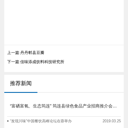
上一篇:丹丹郫县豆瓣
下一篇:佳味添成饮料科技研究所
推荐新闻
“富硒富氧、生态筠连” 筠连县绿色食品产业招商推介会圆满举行
“发现川味”中国餐饮高峰论坛在蓉举办
2019.03.25