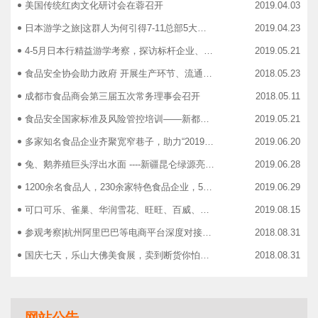
美国传统红肉文化研讨会在蓉召开
2019.04.03
日本游学之旅|这群人为何引得7-11总部5大高管集团出动
2019.04.23
4-5月日本行精益游学考察，探访标杆企业、解析成功密码
2019.05.21
食品安全协会助力政府 开展生产环节、流通环节、餐饮环节培训会
2018.05.23
成都市食品商会第三届五次常务理事会召开
2018.05.11
食品安全国家标准及风险管控培训——新都站、广汉站、简阳站
2019.05.21
多家知名食品企业齐聚宽窄巷子，助力“2019食品安全宣传周”
2019.06.20
兔、鹅养殖巨头浮出水面 ----新疆昆仑绿源亮相成都餐饮供应链展 引领绿色食材新高度
2019.06.28
1200余名食品人，230余家特色食品企业，50余家新零售平台齐聚成都“搞事情”！
2019.06.29
可口可乐、雀巢、华润雪花、旺旺、百威、青岛啤酒，销售过亿的经销商等齐聚上海，只为2019中国快消品大会！
2019.08.15
参观考察|杭州阿里巴巴等电商平台深度对接，仅剩3个名额！
2018.08.31
国庆七天，乐山大佛美食展，卖到断货你怕了吗？
2018.08.31
智慧计算时代来临，西门子助力传统产业数字化转型升级！
2018.09.07
成都市食品商协会9月活动汇总
2018.10.12
网站公告