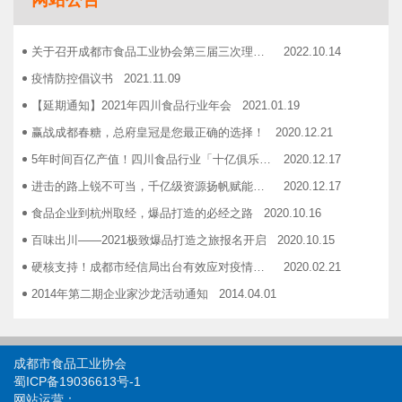
志宏印务灾后复产暨十五周年感恩答谢会
2018.10.19
广汉市VOCs治理现场会在广汉市金星彩印包装有限公司隆重举行！
2018.11.15
关于召开成都市食品工业协会第三届三次理事会的通知
2022.10.14
企业如何用低成本做营销——成都市食品商会企业家沙龙活动
2018.11.16
疫情防控倡议书
2021.11.09
2019糖酒会，100大创新产品发布会在蓉举行
2019.03.25
【延期通知】2021年四川食品行业年会
2021.01.19
成都市食品商会第三届七次常务理事会顺利举行
2019.05.21
赢战成都春糖，总府皇冠是您最正确的选择！
2020.12.21
5年时间百亿产值！四川食品行业「十亿俱乐部」合伙人招募！
2020.12.17
进击的路上锐不可当，千亿级资源扬帆赋能！电商启航班招募啦！
2020.12.17
食品企业到杭州取经，爆品打造的必经之路
2020.10.16
百味出川——2021极致爆品打造之旅报名开启
2020.10.15
硬核支持！成都市经信局出台有效应对疫情稳定经济运行20条政策措施工业和信息化类项目申报指南！
2020.02.21
2014年第二期企业家沙龙活动通知
2014.04.01
找代加工有利乐类型纸包装，易拉罐或PET塑瓶的企业
2014.04.02
关于发布成都市食品商会合作单位信息一览表的通知
2014.06.30
成都市食品工业协会
关于开展品牌设计援助活动的通知
2014.12.03
蜀ICP备19036613号-1
网站运营：
关于开展成都食品优秀品牌联合形象展播活动的 通知
2014.12.03