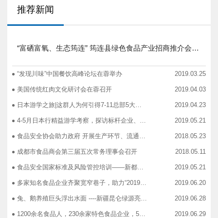
推荐新闻
“富硒富氧、生态筠连” 筠连县绿色食品产业招商推介会圆满举行
“发现川味”中国餐饮高峰论坛在蓉举办
2019.03.25
美国传统红肉文化研讨会在蓉召开
2019.04.03
日本游学之旅|这群人为何引得7-11总部5大高管集团出动
2019.04.23
4-5月日本行精益游学考察，探访标杆企业、解析成功密码
2019.05.21
食品安全协会助力政府 开展生产环节、流通环节、餐饮环节培训会
2018.05.23
成都市食品商会第三届五次常务理事会召开
2018.05.11
食品安全国家标准及风险管控培训——新都站、广汉站、简阳站
2019.05.21
多家知名食品企业齐聚宽窄巷子，助力“2019食品安全宣传周”
2019.06.20
兔、鹅养殖巨头浮出水面 ----新疆昆仑绿源亮相成都餐饮供应链展 引领绿色食材新高度
2019.06.28
1200余名食品人，230余家特色食品企业，50余家新零售平台齐聚成都“搞事情”！
2019.06.29