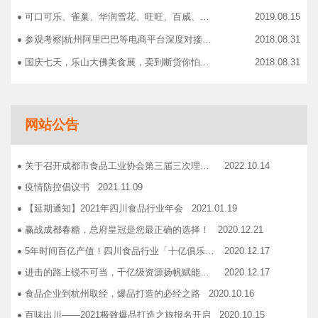
可口可乐、雀巢、华润雪花、旺旺、百威、青岛啤酒，销售过亿的经销商等齐聚上海，只为2019中国快消品大会！
2019.08.15
参观考察|杭州阿里巴巴等电商平台深度对接，仅剩3个名额！
2018.08.31
国庆七天，乐山大佛美食展，卖到断货你怕了吗？
2018.08.31
智慧计算时代来临，西门子助力传统产业数字化转型升级！
2018.09.07
成都市食品商协会9月活动汇总
2018.10.12
网站公告
志宏印务灾后复产暨十五周年感恩答谢会
2018.10.19
广汉市VOCs治理现场会在广汉市金星彩印包装有限公司隆重举行！
2018.11.15
关于召开成都市食品工业协会第三届三次理事会的通知
2022.10.14
企业如何用低成本做营销——成都市食品商会企业家沙龙活动
2018.11.16
疫情防控倡议书
2021.11.09
2019糖酒会，100大创新产品发布会在蓉举行
2019.03.25
【延期通知】2021年四川食品行业年会
2021.01.19
成都市食品商会第三届七次常务理事会顺利举行
2019.05.21
赢战成都春糖，总府皇冠是您最正确的选择！
2020.12.21
5年时间百亿产值！四川食品行业「十亿俱乐部」合伙人招募！
2020.12.17
进击的路上锐不可当，千亿级资源扬帆赋能！电商启航班招募啦！
2020.12.17
食品企业到杭州取经，爆品打造的必经之路
2020.10.16
百味出川——2021极致爆品打造之旅报名开启
2020.10.15