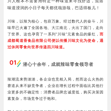
川人根本不需要用特定一种味道来寻找舒适，混搭
味道浸润的小日子每天都优哉游哉，巴适得板儿！
川味，以辣为核心，包容万象。经过数代人的奋斗，川
味早已火遍了全国各地、大江南北，火出了国门，走向
了世界。这也孕育了一系列“川味”元素食品的爆红，
而
成都蜀道香食品有限公司便以传播川味文化为使命，通
过休闲零食向世界传递四川味道。
01
潜心十余年，成就辣味零食领导者
辣潮流来势汹汹，各企业也竞相入局，然而这么火热的
赛道从来不缺竞争者，企业在增长过程中面临比其他行
业更多的不确定性：消费者品牌忠诚度低，购买决策因
素复杂，市场竞争过于饱和。