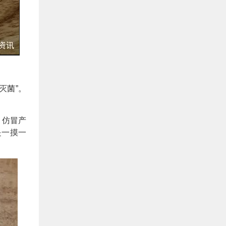
关于开展品牌设计援助活动的通知
2014.12.03
关于开展成都食品优秀品牌联合形象展播活动的 通知
2014.12.03
关于续签和新签2015年度战略合作协议的通知
2014.12.03
2014年度四川食品行业产品创新大会暨首届大学生美食节
2014.12.20
关于组织会内企业赴俄罗斯参展考察的通知
2015.07.28
灭菌”。
“日本6日精益游学”2.0版，精准考察不容再错过
2019.04.12
关于举办市场采购贸易方式 政策宣讲会的通知---国家市场采购贸易方式试点 给企业带来的红利
2019.04.23
，仿冒产
是一摸一