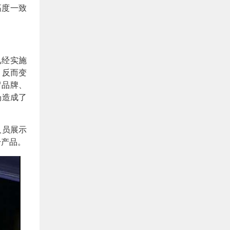
高度一致
已经实施
，反而变
冒品牌、
场造成了
人员展示
干产品。