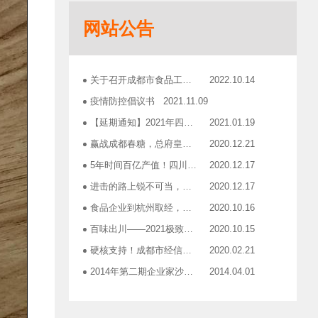
志宏印务灾后复产暨十五周年感恩答谢会
2018.10.19
网站公告
广汉市VOCs治理现场会在广汉市金星彩印包装有限公司隆重举行！
2018.11.15
企业如何用低成本做营销——成都市食品商会企业家沙龙活动
2018.11.16
2019糖酒会，100大创新产品发布会在蓉举行
2019.03.25
关于召开成都市食品工业协会第三届三次理事会的通知
2022.10.14
成都市食品商会第三届七次常务理事会顺利举行
2019.05.21
疫情防控倡议书
2021.11.09
【延期通知】2021年四川食品行业年会
2021.01.19
赢战成都春糖，总府皇冠是您最正确的选择！
2020.12.21
5年时间百亿产值！四川食品行业「十亿俱乐部」合伙人招募！
2020.12.17
进击的路上锐不可当，千亿级资源扬帆赋能！电商启航班招募啦！
2020.12.17
食品企业到杭州取经，爆品打造的必经之路
2020.10.16
百味出川——2021极致爆品打造之旅报名开启
2020.10.15
硬核支持！成都市经信局出台有效应对疫情稳定经济运行20条政策措施工业和信息化类项目申报指南！
2020.02.21
2014年第二期企业家沙龙活动通知
2014.04.01
找代加工有利乐类型纸包装，易拉罐或PET塑瓶的企业
2014.04.02
关于发布成都市食品商会合作单位信息一览表的通知
2014.06.30