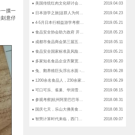
美国传统红肉文化研讨会在蓉召开
2019.04.03
乎一摸一
日本游学之旅|这群人为何引得7-11总部5大高管集团出动
2019.04.23
去刻意仔
4-5月日本行精益游学考察，探访标杆企业、解析成功密码
2019.05.21
食品安全协会助力政府 开展生产环节、流通环节、餐饮环节培训会
2018.05.23
成都市食品商会第三届五次常务理事会召开
2018.05.11
食品安全国家标准及风险管控培训——新都站、广汉站、简阳站
2019.05.21
多家知名食品企业齐聚宽窄巷子，助力“2019食品安全宣传周”
2019.06.20
兔、鹅养殖巨头浮出水面 ----新疆昆仑绿源亮相成都餐饮供应链展 引领绿色食材新高度
2019.06.28
1200余名食品人，230余家特色食品企业，50余家新零售平台齐聚成都“搞事情”！
2019.06.29
可口可乐、雀巢、华润雪花、旺旺、百威、青岛啤酒，销售过亿的经销商等齐聚上海，只为2019中国快消品大会！
2019.08.15
参观考察|杭州阿里巴巴等电商平台深度对接，仅剩3个名额！
2018.08.31
国庆七天，乐山大佛美食展，卖到断货你怕了吗？
2018.08.31
智慧计算时代来临，西门子助力传统产业数字化转型升级！
2018.09.07
成都市食品商协会9月活动汇总
2018.10.12