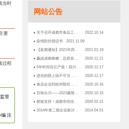
我当时
志宏印务灾后复产暨十五周年感恩答谢会
2018.10.19
网站公告
广汉市VOCs治理现场会在广汉市金星彩印包装有限公司隆重举行！
2018.11.15
企业如何用低成本做营销——成都市食品商会企业家沙龙活动
2018.11.16
2019糖酒会，100大创新产品发布会在蓉举行
2019.03.25
关于召开成都市食品工业协会第三届三次理事会的通知
2022.10.14
主要
成都市食品商会第三届七次常务理事会顺利举行
2019.05.21
疫情防控倡议书
2021.11.09
【延期通知】2021年四川食品行业年会
2021.01.19
赢战成都春糖，总府皇冠是您最正确的选择！
2020.12.21
核过程
5年时间百亿产值！四川食品行业「十亿俱乐部」合伙人招募！
2020.12.17
进击的路上锐不可当，千亿级资源扬帆赋能！电商启航班招募啦！
2020.12.17
食品企业到杭州取经，爆品打造的必经之路
2020.10.16
百味出川——2021极致爆品打造之旅报名开启
2020.10.15
地监管
硬核支持！成都市经信局出台有效应对疫情稳定经济运行20条政策措施工业和信息化类项目申报指南！
2020.02.21
2014年第二期企业家沙龙活动通知
2014.04.01
编 注
找代加工有利乐类型纸包装，易拉罐或PET塑瓶的企业
2014.04.02
关于发布成都市食品商会合作单位信息一览表的通知
2014.06.30