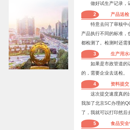
做好试生产记录，
2
产品送检
特意去问了审核中
产品执行不同的标准，
都检测了。检测时还需
3
生产用水
如果是市政管道的
的，需要企业去送检。
4
资料提交
这次提交速度真的
我加了北京SC办理的
了，我就可以打印然后
5
食品安全