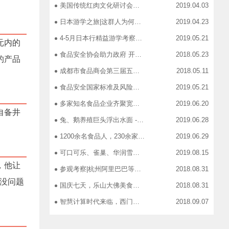
美国传统红肉文化研讨会在蓉召开
2019.04.03
日本游学之旅|这群人为何引得7-11总部5大高管集团出动
2019.04.23
4-5月日本行精益游学考察，探访标杆企业、解析成功密码
2019.05.21
元内的
食品安全协会助力政府 开展生产环节、流通环节、餐饮环节培训会
2018.05.23
的产品
成都市食品商会第三届五次常务理事会召开
2018.05.11
食品安全国家标准及风险管控培训——新都站、广汉站、简阳站
2019.05.21
多家知名食品企业齐聚宽窄巷子，助力“2019食品安全宣传周”
2019.06.20
自备井
兔、鹅养殖巨头浮出水面 ----新疆昆仑绿源亮相成都餐饮供应链展 引领绿色食材新高度
2019.06.28
1200余名食品人，230余家特色食品企业，50余家新零售平台齐聚成都“搞事情”！
2019.06.29
可口可乐、雀巢、华润雪花、旺旺、百威、青岛啤酒，销售过亿的经销商等齐聚上海，只为2019中国快消品大会！
2019.08.15
，他让
参观考察|杭州阿里巴巴等电商平台深度对接，仅剩3个名额！
2018.08.31
认没问题
国庆七天，乐山大佛美食展，卖到断货你怕了吗？
2018.08.31
。
智慧计算时代来临，西门子助力传统产业数字化转型升级！
2018.09.07
成都市食品商协会9月活动汇总
2018.10.12