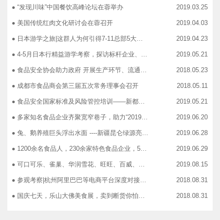
“发现川味”中国餐饮高峰论坛在蓉举办
2019.03.25
美国传统红肉文化研讨会在蓉召开
2019.04.03
日本游学之旅|这群人为何引得7-11总部5大高管集团出动
2019.04.23
4-5月日本行精益游学考察，探访标杆企业、解析成功密码
2019.05.21
食品安全协会助力政府 开展生产环节、流通环节、餐饮环节培训会
2018.05.23
成都市食品商会第三届五次常务理事会召开
2018.05.11
食品安全国家标准及风险管控培训——新都站、广汉站、简阳站
2019.05.21
多家知名食品企业齐聚宽窄巷子，助力“2019食品安全宣传周”
2019.06.20
兔、鹅养殖巨头浮出水面 ----新疆昆仑绿源亮相成都餐饮供应链展 引领绿色食材新高度
2019.06.28
1200余名食品人，230余家特色食品企业，50余家新零售平台齐聚成都“搞事情”！
2019.06.29
可口可乐、雀巢、华润雪花、旺旺、百威、青岛啤酒，销售过亿的经销商等齐聚上海，只为2019中国快消品大会！
2019.08.15
参观考察|杭州阿里巴巴等电商平台深度对接，仅剩3个名额！
2018.08.31
国庆七天，乐山大佛美食展，卖到断货你怕了吗？
2018.08.31
智慧计算时代来临，西门子助力传统产业数字化转型升级！
2018.09.07