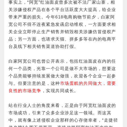
事实上，
“
阿宽
”
红油面皮曾多次被不法厂家山寨，相
关涉嫌侵权产品在各个平台活跃度大大提高，给企业
带来严重的损失。
今年
618
电商购物节前夕，白家阿
宽公司不得不连夜紧急发函启动维权，一方面要求相
关企业立即停止生产销售并销毁相关涉嫌仿冒侵权产
品；
另一方面，也请求天猫、拼多多等在内的电商平
台及线下相关销售渠道协助打假。
白家阿宽公司也曾公开表示，包括红油面皮在内的任
何一个品类，光靠一个公司是做不大市场的，想要这
个品类能够持续发展做大做强，欢迎各个企业一起参
与。但要注意的是，这种
市场蛋糕的共同做大，需要
良性的市场竞争
，实现共同成长。
站在行业人士的角度来看，正是由于阿宽红油面皮的
市场成功，引来了众多企业涉足这一领域。而这其
中，就有像上述侵权企业那样的心存侥幸者，“走捷径