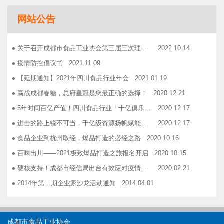
成都市食品商协会9月活动汇总
2018.10.12
网站公告
志宏印务灾后复产暨十五周年感恩答谢会
2018.10.19
广汉市VOCs治理现场会在广汉市金星彩印包装有限公司隆重举行！
2018.11.15
关于召开成都市食品工业协会第三届三次理事会的通知
2022.10.14
企业如何用低成本做营销——成都市食品商会企业家沙龙活动
2018.11.16
疫情防控倡议书
2021.11.09
2019糖酒会，100大创新产品发布会在蓉举行
2019.03.25
【延期通知】2021年四川食品行业年会
2021.01.19
成都市食品商会第三届七次常务理事会顺利举行
2019.05.21
赢战成都春糖，总府皇冠是您最正确的选择！
2020.12.21
5年时间百亿产值！四川食品行业「十亿俱乐部」合伙人招募！
2020.12.17
进击的路上锐不可当，千亿级资源扬帆赋能！电商启航班招募啦！
2020.12.17
食品企业到杭州取经，爆品打造的必经之路
2020.10.16
百味出川——2021极致爆品打造之旅报名开启
2020.10.15
硬核支持！成都市经信局出台有效应对疫情稳定经济运行20条政策措施工业和信息化类项目申报指南！
2020.02.21
2014年第二期企业家沙龙活动通知
2014.04.01
找代加工有利乐类型纸包装，易拉罐或PET塑瓶的企业
2014.04.02
关于发布成都市食品商会合作单位信息一览表的通知
2014.06.30
成都市食品工业协会