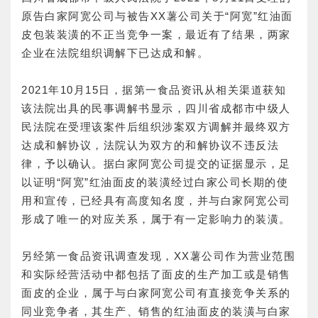
原告白家阿宽公司与被告
XX
薯公司
关于
“
阿宽
”
红油面
皮
包装装潢
的不正当竞争一
案
，最近有了结果，两家
企业在法院组织调解下已达成和解。
2021年10月15日，据第一食品资讯从相关渠道获知
该法院出具的民事调解书显示，四川省成都市中级人
民法院在受理该案件后组织涉案双方调解并最终双方
达成和解协议，法院认为双方的和解协议不违反法
律，予以确认。据白家阿宽公司提交的证据显示，足
以证明“阿宽”红油面皮的装潢经过白家公司长期的使
用和宣传，已经具有高度知名度，并与白家阿宽公司
形成了唯一的对应关系，属于有一定影响力的装潢。
另经第一食品资讯调查发现，XX薯公司作为营业范围
和实际经营活动中都包括了面皮的生产加工或是销售
面皮的企业，属于与白家阿宽公司有直接竞争关系的
同业竞争者，其生产、销售的红油面皮的装潢与白家