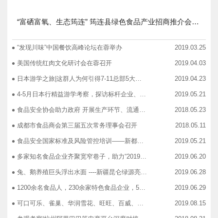
“富硒富氧、生态筠连” 筠连县绿色食品产业招商推介会圆满举行
“发现川味”中国餐饮高峰论坛在蓉举办
2019.03.25
美国传统红肉文化研讨会在蓉召开
2019.04.03
日本游学之旅|这群人为何引得7-11总部5大高管集团出动
2019.04.23
4-5月日本行精益游学考察，探访标杆企业、解析成功密码
2019.05.21
食品安全协会助力政府 开展生产环节、流通环节、餐饮环节培训会
2018.05.23
成都市食品商会第三届五次常务理事会召开
2018.05.11
食品安全国家标准及风险管控培训——新都站、广汉站、简阳站
2019.05.21
多家知名食品企业齐聚宽窄巷子，助力“2019食品安全宣传周”
2019.06.20
兔、鹅养殖巨头浮出水面 ----新疆昆仑绿源亮相成都餐饮供应链展 引领绿色食材新高度
2019.06.28
1200余名食品人，230余家特色食品企业，50余家新零售平台齐聚成都“搞事情”！
2019.06.29
可口可乐、雀巢、华润雪花、旺旺、百威、青岛啤酒，销售过亿的经销商等齐聚上海，只为2019中国快消品大会！
2019.08.15