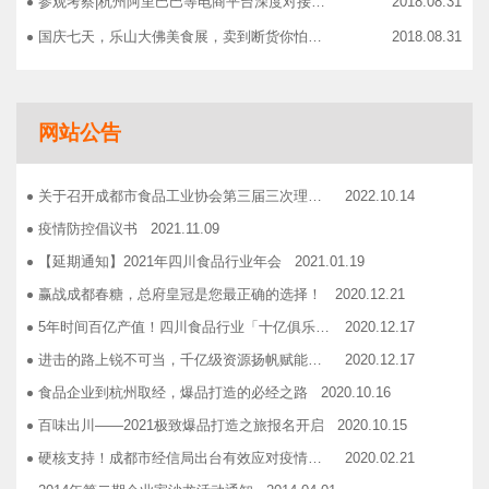
参观考察|杭州阿里巴巴等电商平台深度对接，仅剩3个名额！
2018.08.31
国庆七天，乐山大佛美食展，卖到断货你怕了吗？
2018.08.31
智慧计算时代来临，西门子助力传统产业数字化转型升级！
2018.09.07
成都市食品商协会9月活动汇总
2018.10.12
网站公告
志宏印务灾后复产暨十五周年感恩答谢会
2018.10.19
广汉市VOCs治理现场会在广汉市金星彩印包装有限公司隆重举行！
2018.11.15
关于召开成都市食品工业协会第三届三次理事会的通知
2022.10.14
企业如何用低成本做营销——成都市食品商会企业家沙龙活动
2018.11.16
疫情防控倡议书
2021.11.09
2019糖酒会，100大创新产品发布会在蓉举行
2019.03.25
【延期通知】2021年四川食品行业年会
2021.01.19
成都市食品商会第三届七次常务理事会顺利举行
2019.05.21
赢战成都春糖，总府皇冠是您最正确的选择！
2020.12.21
5年时间百亿产值！四川食品行业「十亿俱乐部」合伙人招募！
2020.12.17
进击的路上锐不可当，千亿级资源扬帆赋能！电商启航班招募啦！
2020.12.17
食品企业到杭州取经，爆品打造的必经之路
2020.10.16
百味出川——2021极致爆品打造之旅报名开启
2020.10.15
硬核支持！成都市经信局出台有效应对疫情稳定经济运行20条政策措施工业和信息化类项目申报指南！
2020.02.21