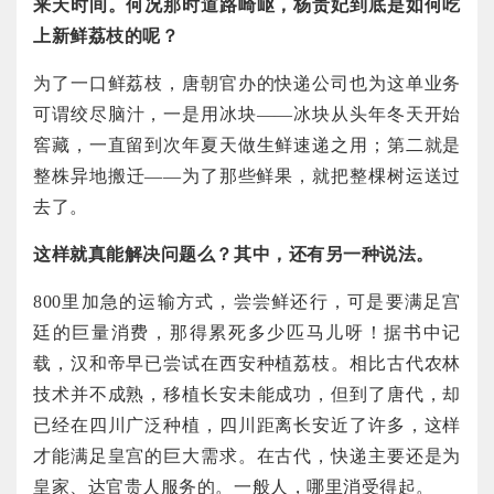
来天时间。何况那时道路崎岖，杨贵妃到底是如何吃
上新鲜荔枝的呢？
为了一口鲜荔枝，唐朝官办的快递公司也为这单业务
可谓绞尽脑汁，一是用冰块——冰块从头年冬天开始
窖藏，一直留到次年夏天做生鲜速递之用；第二就是
整株异地搬迁——为了那些鲜果，就把整棵树运送过
去了。
这样就真能解决问题么？其中，还有另一种说法。
800里加急的运输方式，尝尝鲜还行，可是要满足宫
廷的巨量消费，那得累死多少匹马儿呀！据书中记
载，汉和帝早已尝试在西安种植荔枝。相比古代农林
技术并不成熟，移植长安未能成功，但到了唐代，却
已经在四川广泛种植，四川距离长安近了许多，这样
才能满足皇宫的巨大需求。在古代，快递主要还是为
皇家、达官贵人服务的。一般人，哪里消受得起。