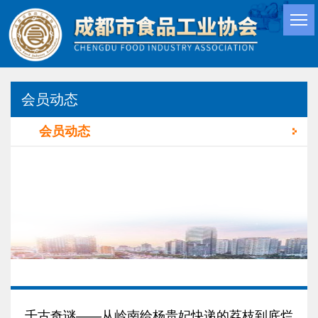
会员动态
会员动态
千古奇谜——从岭南给杨贵妃快递的荔枝到底烂