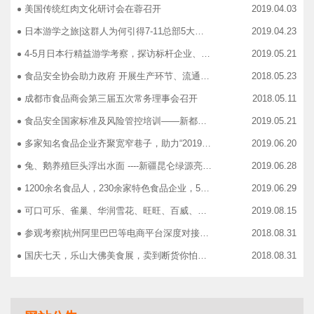
美国传统红肉文化研讨会在蓉召开
2019.04.03
日本游学之旅|这群人为何引得7-11总部5大高管集团出动
2019.04.23
4-5月日本行精益游学考察，探访标杆企业、解析成功密码
2019.05.21
食品安全协会助力政府 开展生产环节、流通环节、餐饮环节培训会
2018.05.23
成都市食品商会第三届五次常务理事会召开
2018.05.11
食品安全国家标准及风险管控培训——新都站、广汉站、简阳站
2019.05.21
多家知名食品企业齐聚宽窄巷子，助力“2019食品安全宣传周”
2019.06.20
兔、鹅养殖巨头浮出水面 ----新疆昆仑绿源亮相成都餐饮供应链展 引领绿色食材新高度
2019.06.28
1200余名食品人，230余家特色食品企业，50余家新零售平台齐聚成都“搞事情”！
2019.06.29
可口可乐、雀巢、华润雪花、旺旺、百威、青岛啤酒，销售过亿的经销商等齐聚上海，只为2019中国快消品大会！
2019.08.15
参观考察|杭州阿里巴巴等电商平台深度对接，仅剩3个名额！
2018.08.31
国庆七天，乐山大佛美食展，卖到断货你怕了吗？
2018.08.31
智慧计算时代来临，西门子助力传统产业数字化转型升级！
2018.09.07
成都市食品商协会9月活动汇总
2018.10.12