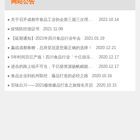
网站公告
志宏印务灾后复产暨十五周年感恩答谢会
2018.10.19
广汉市VOCs治理现场会在广汉市金星彩印包装有限公司隆重举行！
2018.11.15
关于召开成都市食品工业协会第三届三次理事会的通知
2022.10.14
企业如何用低成本做营销——成都市食品商会企业家沙龙活动
2018.11.16
疫情防控倡议书
2021.11.09
2019糖酒会，100大创新产品发布会在蓉举行
2019.03.25
【延期通知】2021年四川食品行业年会
2021.01.19
成都市食品商会第三届七次常务理事会顺利举行
2019.05.21
赢战成都春糖，总府皇冠是您最正确的选择！
2020.12.21
5年时间百亿产值！四川食品行业「十亿俱乐部」合伙人招募！
2020.12.17
进击的路上锐不可当，千亿级资源扬帆赋能！电商启航班招募啦！
2020.12.17
食品企业到杭州取经，爆品打造的必经之路
2020.10.16
百味出川——2021极致爆品打造之旅报名开启
2020.10.15
硬核支持！成都市经信局出台有效应对疫情稳定经济运行20条政策措施工业和信息化类项目申报指南！
2020.02.21
2014年第二期企业家沙龙活动通知
2014.04.01
找代加工有利乐类型纸包装，易拉罐或PET塑瓶的企业
2014.04.02
关于发布成都市食品商会合作单位信息一览表的通知
2014.06.30
成都市食品工业协会
关于开展品牌设计援助活动的通知
2014.12.03
蜀ICP备19036613号-1