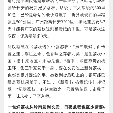
这可是中国快递是最著名的一单业务，从岭南小城容
县给长安的杨贵妃发荔枝。话说，古人常说的800里
加急，已经是驿站的最快速度了，折算成现在的里程
就是500公里。广州距离长安3200里，按此速度要6-7
天才能将广东的荔枝送到杨贵妃的手里。可是荔枝这
东西，保质期最多3天。
所以蔡襄在《荔枝谱》中就感叹：“虽曰献鲜，而传
置之速，腐烂之余，色香味之存者几矣，是生荔枝中
国（指中原地区）未尝见也。”看来，即便尊贵如杨
玉环，集三千宠爱于一身，要在长安吃上新鲜荔枝，
也都是极其困难的事。她收到货后吃上的，很可能已
经是荔枝果脯了。不过，《新唐书·杨贵妃传》却记
载：“妃嗜荔枝，必欲生致之，乃置骑传送，走数千
里，味未变，已至京师。”
一包鲜荔枝从岭南发到长安，日夜兼程也至少需要
6