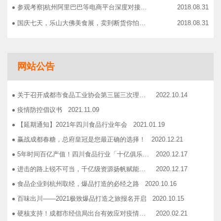
参观考察|杭州阿里巴巴等电商平台深度对接，仅剩3个名额！
2018.08.31
国庆七天，乐山大佛美食展，卖到断货你怕了吗？
2018.08.31
智慧计算时代来临，西门子助力传统产业数字化转型升级！
2018.09.07
成都市食品商协会9月活动汇总
2018.10.12
网站公告
志宏印务灾后复产暨十五周年感恩答谢会
2018.10.19
广汉市VOCs治理现场会在广汉市金星彩印包装有限公司隆重举行！
2018.11.15
关于召开成都市食品工业协会第三届三次理事会的通知
2022.10.14
企业如何用低成本做营销——成都市食品商会企业家沙龙活动
2018.11.16
疫情防控倡议书
2021.11.09
2019糖酒会，100大创新产品发布会在蓉举行
2019.03.25
【延期通知】2021年四川食品行业年会
2021.01.19
成都市食品商会第三届七次常务理事会顺利举行
2019.05.21
赢战成都春糖，总府皇冠是您最正确的选择！
2020.12.21
5年时间百亿产值！四川食品行业「十亿俱乐部」合伙人招募！
2020.12.17
进击的路上锐不可当，千亿级资源扬帆赋能！电商启航班招募啦！
2020.12.17
食品企业到杭州取经，爆品打造的必经之路
2020.10.16
百味出川——2021极致爆品打造之旅报名开启
2020.10.15
硬核支持！成都市经信局出台有效应对疫情稳定经济运行20条政策措施工业和信息化类项目申报指南！
2020.02.21