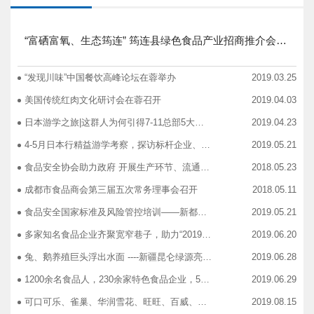
“富硒富氧、生态筠连” 筠连县绿色食品产业招商推介会圆满举行
“发现川味”中国餐饮高峰论坛在蓉举办
2019.03.25
美国传统红肉文化研讨会在蓉召开
2019.04.03
日本游学之旅|这群人为何引得7-11总部5大高管集团出动
2019.04.23
4-5月日本行精益游学考察，探访标杆企业、解析成功密码
2019.05.21
食品安全协会助力政府 开展生产环节、流通环节、餐饮环节培训会
2018.05.23
成都市食品商会第三届五次常务理事会召开
2018.05.11
食品安全国家标准及风险管控培训——新都站、广汉站、简阳站
2019.05.21
多家知名食品企业齐聚宽窄巷子，助力“2019食品安全宣传周”
2019.06.20
兔、鹅养殖巨头浮出水面 ----新疆昆仑绿源亮相成都餐饮供应链展 引领绿色食材新高度
2019.06.28
1200余名食品人，230余家特色食品企业，50余家新零售平台齐聚成都“搞事情”！
2019.06.29
可口可乐、雀巢、华润雪花、旺旺、百威、青岛啤酒，销售过亿的经销商等齐聚上海，只为2019中国快消品大会！
2019.08.15