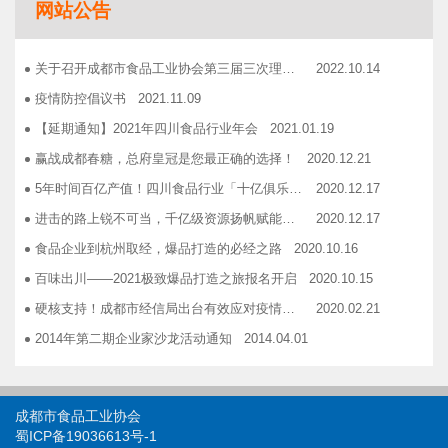
网站公告
志宏印务灾后复产暨十五周年感恩答谢会
2018.10.19
广汉市VOCs治理现场会在广汉市金星彩印包装有限公司隆重举行！
2018.11.15
关于召开成都市食品工业协会第三届三次理事会的通知
2022.10.14
企业如何用低成本做营销——成都市食品商会企业家沙龙活动
2018.11.16
疫情防控倡议书
2021.11.09
2019糖酒会，100大创新产品发布会在蓉举行
2019.03.25
【延期通知】2021年四川食品行业年会
2021.01.19
成都市食品商会第三届七次常务理事会顺利举行
2019.05.21
赢战成都春糖，总府皇冠是您最正确的选择！
2020.12.21
5年时间百亿产值！四川食品行业「十亿俱乐部」合伙人招募！
2020.12.17
进击的路上锐不可当，千亿级资源扬帆赋能！电商启航班招募啦！
2020.12.17
食品企业到杭州取经，爆品打造的必经之路
2020.10.16
百味出川——2021极致爆品打造之旅报名开启
2020.10.15
硬核支持！成都市经信局出台有效应对疫情稳定经济运行20条政策措施工业和信息化类项目申报指南！
2020.02.21
2014年第二期企业家沙龙活动通知
2014.04.01
找代加工有利乐类型纸包装，易拉罐或PET塑瓶的企业
2014.04.02
关于发布成都市食品商会合作单位信息一览表的通知
2014.06.30
成都市食品工业协会
关于开展品牌设计援助活动的通知
2014.12.03
蜀ICP备19036613号-1