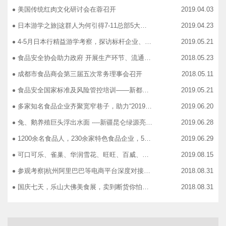
美国传统红肉文化研讨会在蓉召开
2019.04.03
日本游学之旅|这群人为何引得7-11总部5大高管集团出动
2019.04.23
4-5月日本行精益游学考察，探访标杆企业、解析成功密码
2019.05.21
食品安全协会助力政府 开展生产环节、流通环节、餐饮环节培训会
2018.05.23
成都市食品商会第三届五次常务理事会召开
2018.05.11
食品安全国家标准及风险管控培训——新都站、广汉站、简阳站
2019.05.21
多家知名食品企业齐聚宽窄巷子，助力“2019食品安全宣传周”
2019.06.20
兔、鹅养殖巨头浮出水面 ----新疆昆仑绿源亮相成都餐饮供应链展 引领绿色食材新高度
2019.06.28
1200余名食品人，230余家特色食品企业，50余家新零售平台齐聚成都“搞事情”！
2019.06.29
可口可乐、雀巢、华润雪花、旺旺、百威、青岛啤酒，销售过亿的经销商等齐聚上海，只为2019中国快消品大会！
2019.08.15
参观考察|杭州阿里巴巴等电商平台深度对接，仅剩3个名额！
2018.08.31
国庆七天，乐山大佛美食展，卖到断货你怕了吗？
2018.08.31
智慧计算时代来临，西门子助力传统产业数字化转型升级！
2018.09.07
成都市食品商协会9月活动汇总
2018.10.12