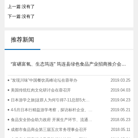
上一篇:没有了
下一篇:没有了
推荐新闻
“富硒富氧、生态筠连” 筠连县绿色食品产业招商推介会圆满举行
“发现川味”中国餐饮高峰论坛在蓉举办
2019.03.25
美国传统红肉文化研讨会在蓉召开
2019.04.03
日本游学之旅|这群人为何引得7-11总部5大高管集团出动
2019.04.23
4-5月日本行精益游学考察，探访标杆企业、解析成功密码
2019.05.21
食品安全协会助力政府 开展生产环节、流通环节、餐饮环节培训会
2018.05.23
成都市食品商会第三届五次常务理事会召开
2018.05.11