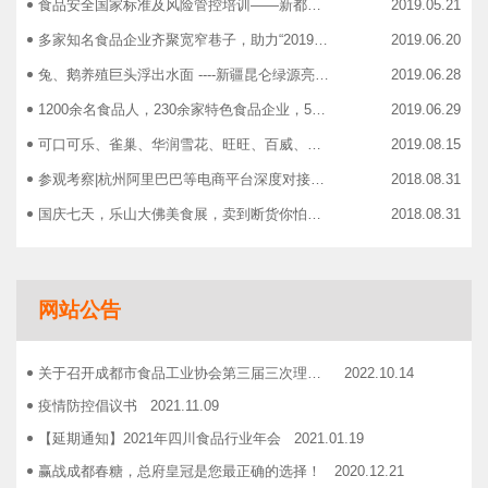
食品安全国家标准及风险管控培训——新都站、广汉站、简阳站
2019.05.21
多家知名食品企业齐聚宽窄巷子，助力“2019食品安全宣传周”
2019.06.20
兔、鹅养殖巨头浮出水面 ----新疆昆仑绿源亮相成都餐饮供应链展 引领绿色食材新高度
2019.06.28
1200余名食品人，230余家特色食品企业，50余家新零售平台齐聚成都“搞事情”！
2019.06.29
可口可乐、雀巢、华润雪花、旺旺、百威、青岛啤酒，销售过亿的经销商等齐聚上海，只为2019中国快消品大会！
2019.08.15
参观考察|杭州阿里巴巴等电商平台深度对接，仅剩3个名额！
2018.08.31
国庆七天，乐山大佛美食展，卖到断货你怕了吗？
2018.08.31
智慧计算时代来临，西门子助力传统产业数字化转型升级！
2018.09.07
成都市食品商协会9月活动汇总
2018.10.12
网站公告
志宏印务灾后复产暨十五周年感恩答谢会
2018.10.19
广汉市VOCs治理现场会在广汉市金星彩印包装有限公司隆重举行！
2018.11.15
关于召开成都市食品工业协会第三届三次理事会的通知
2022.10.14
企业如何用低成本做营销——成都市食品商会企业家沙龙活动
2018.11.16
疫情防控倡议书
2021.11.09
2019糖酒会，100大创新产品发布会在蓉举行
2019.03.25
【延期通知】2021年四川食品行业年会
2021.01.19
成都市食品商会第三届七次常务理事会顺利举行
2019.05.21
赢战成都春糖，总府皇冠是您最正确的选择！
2020.12.21