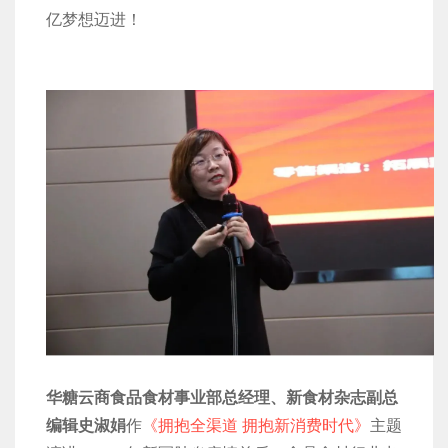
亿梦想迈进！
华糖云商食品食材事业部总经理、新食材杂志副总
编辑史淑娟
作
《拥抱全渠道 拥抱新消费时代》
主题