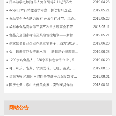
日本游学之旅|这群人为何引得7-11总部5大高管集团出动
2019.04.23
4-5月日本行精益游学考察，探访标杆企业、解析成功密码
2019.05.21
食品安全协会助力政府 开展生产环节、流通环节、餐饮环节培训会
2018.05.23
成都市食品商会第三届五次常务理事会召开
2018.05.11
食品安全国家标准及风险管控培训——新都站、广汉站、简阳站
2019.05.21
多家知名食品企业齐聚宽窄巷子，助力“2019食品安全宣传周”
2019.06.20
兔、鹅养殖巨头浮出水面 ----新疆昆仑绿源亮相成都餐饮供应链展 引领绿色食材新高度
2019.06.28
1200余名食品人，230余家特色食品企业，50余家新零售平台齐聚成都“搞事情”！
2019.06.29
可口可乐、雀巢、华润雪花、旺旺、百威、青岛啤酒，销售过亿的经销商等齐聚上海，只为2019中国快消品大会！
2019.08.15
参观考察|杭州阿里巴巴等电商平台深度对接，仅剩3个名额！
2018.08.31
国庆七天，乐山大佛美食展，卖到断货你怕了吗？
2018.08.31
智慧计算时代来临，西门子助力传统产业数字化转型升级！
2018.09.07
成都市食品商协会9月活动汇总
2018.10.12
网站公告
志宏印务灾后复产暨十五周年感恩答谢会
2018.10.19