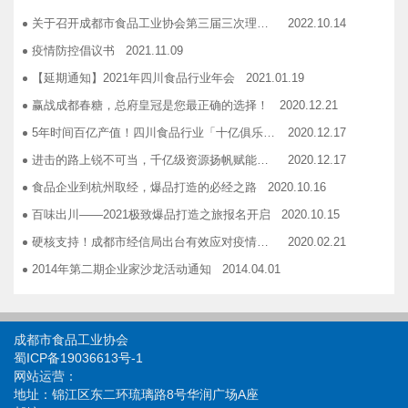
广汉市VOCs治理现场会在广汉市金星彩印包装有限公司隆重举行！
2018.11.15
关于召开成都市食品工业协会第三届三次理事会的通知
2022.10.14
企业如何用低成本做营销——成都市食品商会企业家沙龙活动
2018.11.16
疫情防控倡议书
2021.11.09
2019糖酒会，100大创新产品发布会在蓉举行
2019.03.25
【延期通知】2021年四川食品行业年会
2021.01.19
成都市食品商会第三届七次常务理事会顺利举行
2019.05.21
赢战成都春糖，总府皇冠是您最正确的选择！
2020.12.21
5年时间百亿产值！四川食品行业「十亿俱乐部」合伙人招募！
2020.12.17
进击的路上锐不可当，千亿级资源扬帆赋能！电商启航班招募啦！
2020.12.17
食品企业到杭州取经，爆品打造的必经之路
2020.10.16
百味出川——2021极致爆品打造之旅报名开启
2020.10.15
硬核支持！成都市经信局出台有效应对疫情稳定经济运行20条政策措施工业和信息化类项目申报指南！
2020.02.21
2014年第二期企业家沙龙活动通知
2014.04.01
找代加工有利乐类型纸包装，易拉罐或PET塑瓶的企业
2014.04.02
关于发布成都市食品商会合作单位信息一览表的通知
2014.06.30
成都市食品工业协会
关于开展品牌设计援助活动的通知
2014.12.03
蜀ICP备19036613号-1
网站运营：
关于开展成都食品优秀品牌联合形象展播活动的 通知
2014.12.03
地址：锦江区东二环琉璃路8号华润广场A座
关于续签和新签2015年度战略合作协议的通知
2014.12.03