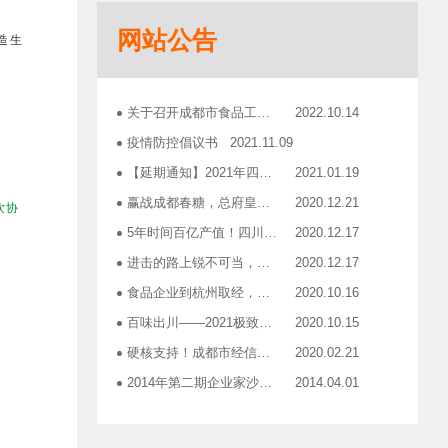
志宏印务灾后复产暨十五周年感恩答谢会
2018.10.19
网站公告
造生
广汉市VOCs治理现场会在广汉市金星彩印包装有限公司隆重举行！
2018.11.15
企业如何用低成本做营销——成都市食品商会企业家沙龙活动
2018.11.16
2019糖酒会，100大创新产品发布会在蓉举行
2019.03.25
关于召开成都市食品工业协会第三届三次理事会的通知
2022.10.14
成都市食品商会第三届七次常务理事会顺利举行
2019.05.21
疫情防控倡议书
2021.11.09
【延期通知】2021年四川食品行业年会
2021.01.19
赢战成都春糖，总府皇冠是您最正确的选择！
2020.12.21
饮协
。
5年时间百亿产值！四川食品行业「十亿俱乐部」合伙人招募！
2020.12.17
进击的路上锐不可当，千亿级资源扬帆赋能！电商启航班招募啦！
2020.12.17
食品企业到杭州取经，爆品打造的必经之路
2020.10.16
百味出川——2021极致爆品打造之旅报名开启
2020.10.15
硬核支持！成都市经信局出台有效应对疫情稳定经济运行20条政策措施工业和信息化类项目申报指南！
2020.02.21
2014年第二期企业家沙龙活动通知
2014.04.01
找代加工有利乐类型纸包装，易拉罐或PET塑瓶的企业
2014.04.02
关于发布成都市食品商会合作单位信息一览表的通知
2014.06.30