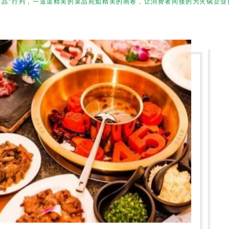
术品”行列，一道道精美的菜品宛如精美的画卷，让消费者间接的为火锅企业