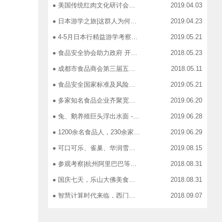
美国传统红肉文化研讨会在蓉召开
2019.04.03
日本游学之旅|这群人为何引得7-11总部5大高管集团出动
2019.04.23
4-5月日本行精益游学考察，探访标杆企业、解析成功密码
2019.05.21
食品安全协会助力政府 开展生产环节、流通环节、餐饮环节培训会
2018.05.23
成都市食品商会第三届五次常务理事会召开
2018.05.11
食品安全国家标准及风险管控培训——新都站、广汉站、简阳站
2019.05.21
多家知名食品企业齐聚宽窄巷子，助力“2019食品安全宣传周”
2019.06.20
兔、鹅养殖巨头浮出水面 ----新疆昆仑绿源亮相成都餐饮供应链展 引领绿色食材新高度
2019.06.28
1200余名食品人，230余家特色食品企业，50余家新零售平台齐聚成都“搞事情”！
2019.06.29
可口可乐、雀巢、华润雪花、旺旺、百威、青岛啤酒，销售过亿的经销商等齐聚上海，只为2019中国快消品大会！
2019.08.15
参观考察|杭州阿里巴巴等电商平台深度对接，仅剩3个名额！
2018.08.31
国庆七天，乐山大佛美食展，卖到断货你怕了吗？
2018.08.31
智慧计算时代来临，西门子助力传统产业数字化转型升级！
2018.09.07
成都市食品商协会9月活动汇总
2018.10.12