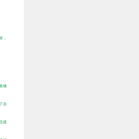
。
求，
觉嗅
了自
也提