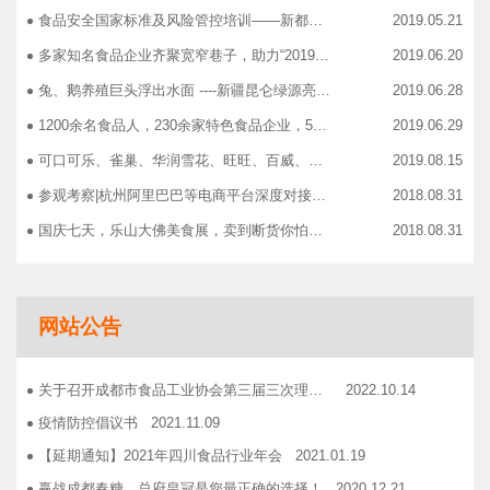
食品安全国家标准及风险管控培训——新都站、广汉站、简阳站
2019.05.21
多家知名食品企业齐聚宽窄巷子，助力“2019食品安全宣传周”
2019.06.20
兔、鹅养殖巨头浮出水面 ----新疆昆仑绿源亮相成都餐饮供应链展 引领绿色食材新高度
2019.06.28
1200余名食品人，230余家特色食品企业，50余家新零售平台齐聚成都“搞事情”！
2019.06.29
可口可乐、雀巢、华润雪花、旺旺、百威、青岛啤酒，销售过亿的经销商等齐聚上海，只为2019中国快消品大会！
2019.08.15
参观考察|杭州阿里巴巴等电商平台深度对接，仅剩3个名额！
2018.08.31
国庆七天，乐山大佛美食展，卖到断货你怕了吗？
2018.08.31
智慧计算时代来临，西门子助力传统产业数字化转型升级！
2018.09.07
成都市食品商协会9月活动汇总
2018.10.12
网站公告
志宏印务灾后复产暨十五周年感恩答谢会
2018.10.19
广汉市VOCs治理现场会在广汉市金星彩印包装有限公司隆重举行！
2018.11.15
关于召开成都市食品工业协会第三届三次理事会的通知
2022.10.14
企业如何用低成本做营销——成都市食品商会企业家沙龙活动
2018.11.16
疫情防控倡议书
2021.11.09
2019糖酒会，100大创新产品发布会在蓉举行
2019.03.25
【延期通知】2021年四川食品行业年会
2021.01.19
成都市食品商会第三届七次常务理事会顺利举行
2019.05.21
赢战成都春糖，总府皇冠是您最正确的选择！
2020.12.21