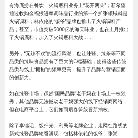
有海底捞在餐饮、火锅底料业务上“花开两朵”；新希望
通过收购金福猴进军调味品行业的第一个扩张领域就是
火锅调料；林依伦的“饭爷”品牌也推出了火锅调料产
品；甚至，市值突破5000亿的海天味业，也在上月推出
了火锅底料，加入了火锅底料大战……
另外，“无辣不欢”的流行风潮，也让辣酱、辣条等不同
品类的辣味食品拥有了巨大的C端基础，使得这些传统
品类与线上“拥抱”的频率更高，提升了品牌与营销层面
的创新力。
如在辣酱市场，虽然“国民品牌”老干妈在市场上一枝独
秀，其他品牌无法撼动老干妈强大的线下经销商网络，
但在电商平台上，它们如雨后春笋般冒芽抽枝。
除了李锦记、饭扫光、利民等老牌企业，走网红路线的
新式辣酱品牌轮番涌现，包括林依轮的饭爷、张嵩