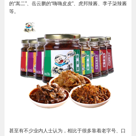
的“嵩二”、岳云鹏的“嗨嗨皮皮”、虎邦辣酱、李子柒辣酱
等。
甚至有不少业内人士认为，相比于很多靠着老字号、口