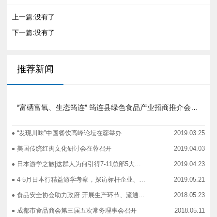
上一篇:没有了
下一篇:没有了
推荐新闻
“富硒富氧、生态筠连” 筠连县绿色食品产业招商推介会圆满举行
“发现川味”中国餐饮高峰论坛在蓉举办
2019.03.25
美国传统红肉文化研讨会在蓉召开
2019.04.03
日本游学之旅|这群人为何引得7-11总部5大高管集团出动
2019.04.23
4-5月日本行精益游学考察，探访标杆企业、解析成功密码
2019.05.21
食品安全协会助力政府 开展生产环节、流通环节、餐饮环节培训会
2018.05.23
成都市食品商会第三届五次常务理事会召开
2018.05.11