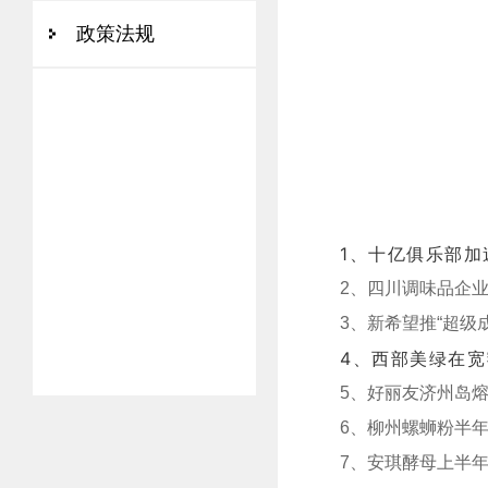
政策法规
1、十亿俱乐部加
2、四川调味品企业
3、新希望推“超级
4、西部美绿在宽
5、好丽友济州岛
6、柳州螺蛳粉半年
7、安琪酵母上半年净