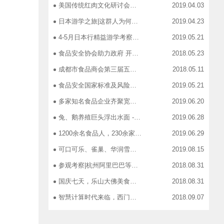
美国传统红肉文化研讨会在蓉召开
2019.04.03
日本游学之旅|这群人为何引得7-11总部5大高管集团出动
2019.04.23
4-5月日本行精益游学考察，探访标杆企业、解析成功密码
2019.05.21
食品安全协会助力政府 开展生产环节、流通环节、餐饮环节培训会
2018.05.23
成都市食品商会第三届五次常务理事会召开
2018.05.11
食品安全国家标准及风险管控培训——新都站、广汉站、简阳站
2019.05.21
多家知名食品企业齐聚宽窄巷子，助力“2019食品安全宣传周”
2019.06.20
兔、鹅养殖巨头浮出水面 ----新疆昆仑绿源亮相成都餐饮供应链展 引领绿色食材新高度
2019.06.28
1200余名食品人，230余家特色食品企业，50余家新零售平台齐聚成都“搞事情”！
2019.06.29
可口可乐、雀巢、华润雪花、旺旺、百威、青岛啤酒，销售过亿的经销商等齐聚上海，只为2019中国快消品大会！
2019.08.15
参观考察|杭州阿里巴巴等电商平台深度对接，仅剩3个名额！
2018.08.31
国庆七天，乐山大佛美食展，卖到断货你怕了吗？
2018.08.31
智慧计算时代来临，西门子助力传统产业数字化转型升级！
2018.09.07
成都市食品商协会9月活动汇总
2018.10.12