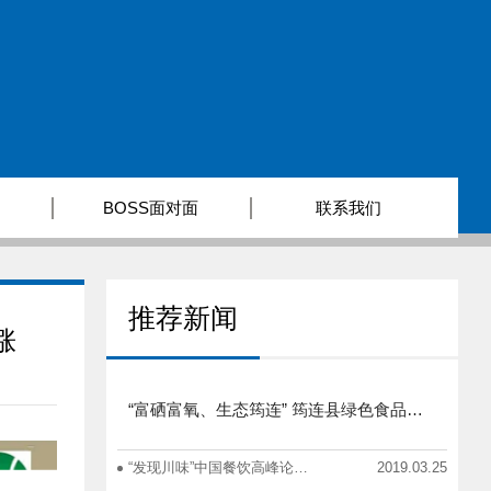
BOSS面对面
联系我们
推荐新闻
涨
“富硒富氧、生态筠连” 筠连县绿色食品产业招商推介会圆满举行
“发现川味”中国餐饮高峰论坛在蓉举办
2019.03.25