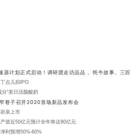
速器计划正式启动！调研团走访品品 、牦牛故事、三匠
丁点儿拟IPO
成分”美日活颜酸奶
窄巷子召开2020首场新品发布会
熔岩泉上市
产值近50亿元预计全年将达90亿元
利预增50%-60%