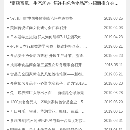
“富硒富氧、生态筠连” 筠连县绿色食品产业招商推介会圆满举行
“发现川味”中国餐饮高峰论坛在蓉举办
2019.03.25
美国传统红肉文化研讨会在蓉召开
2019.04.03
日本游学之旅|这群人为何引得7-11总部5大高管集团出动
2019.04.23
4-5月日本行精益游学考察，探访标杆企业、解析成功密码
2019.05.21
食品安全协会助力政府 开展生产环节、流通环节、餐饮环节培训会
2018.05.23
成都市食品商会第三届五次常务理事会召开
2018.05.11
食品安全国家标准及风险管控培训——新都站、广汉站、简阳站
2019.05.21
多家知名食品企业齐聚宽窄巷子，助力“2019食品安全宣传周”
2019.06.20
兔、鹅养殖巨头浮出水面 ----新疆昆仑绿源亮相成都餐饮供应链展 引领绿色食材新高度
2019.06.28
1200余名食品人，230余家特色食品企业，50余家新零售平台齐聚成都“搞事情”！
2019.06.29
可口可乐、雀巢、华润雪花、旺旺、百威、青岛啤酒，销售过亿的经销商等齐聚上海，只为2019中国快消品大会！
2019.08.15
参观考察|杭州阿里巴巴等电商平台深度对接，仅剩3个名额！
2018.08.31
国庆七天，乐山大佛美食展，卖到断货你怕了吗？
2018.08.31