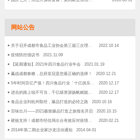
智慧计算时代来临，西门子助力传统产业数字化转型升级！
2018.09.07
成都市食品商协会9月活动汇总
2018.10.12
网站公告
志宏印务灾后复产暨十五周年感恩答谢会
2018.10.19
广汉市VOCs治理现场会在广汉市金星彩印包装有限公司隆重举行！
2018.11.15
关于召开成都市食品工业协会第三届三次理事会的通知
2022.10.14
企业如何用低成本做营销——成都市食品商会企业家沙龙活动
2018.11.16
疫情防控倡议书
2021.11.09
2019糖酒会，100大创新产品发布会在蓉举行
2019.03.25
【延期通知】2021年四川食品行业年会
2021.01.19
成都市食品商会第三届七次常务理事会顺利举行
2019.05.21
赢战成都春糖，总府皇冠是您最正确的选择！
2020.12.21
5年时间百亿产值！四川食品行业「十亿俱乐部」合伙人招募！
2020.12.17
进击的路上锐不可当，千亿级资源扬帆赋能！电商启航班招募啦！
2020.12.17
食品企业到杭州取经，爆品打造的必经之路
2020.10.16
百味出川——2021极致爆品打造之旅报名开启
2020.10.15
硬核支持！成都市经信局出台有效应对疫情稳定经济运行20条政策措施工业和信息化类项目申报指南！
2020.02.21
2014年第二期企业家沙龙活动通知
2014.04.01
找代加工有利乐类型纸包装，易拉罐或PET塑瓶的企业
2014.04.02