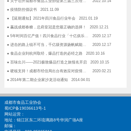
关于召开成都市食品工业协会第三届三次理事会的通知
2022.10.14
企业如何用低成本做营销——成都市食品商会企业家沙龙活动
2018.11.16
疫情防控倡议书
2021.11.09
2019糖酒会，100大创新产品发布会在蓉举行
2019.03.25
【延期通知】2021年四川食品行业年会
2021.01.19
成都市食品商会第三届七次常务理事会顺利举行
2019.05.21
赢战成都春糖，总府皇冠是您最正确的选择！
2020.12.21
5年时间百亿产值！四川食品行业「十亿俱乐部」合伙人招募！
2020.12.17
进击的路上锐不可当，千亿级资源扬帆赋能！电商启航班招募啦！
2020.12.17
食品企业到杭州取经，爆品打造的必经之路
2020.10.16
百味出川——2021极致爆品打造之旅报名开启
2020.10.15
硬核支持！成都市经信局出台有效应对疫情稳定经济运行20条政策措施工业和信息化类项目申报指南！
2020.02.21
2014年第二期企业家沙龙活动通知
2014.04.01
找代加工有利乐类型纸包装，易拉罐或PET塑瓶的企业
2014.04.02
关于发布成都市食品商会合作单位信息一览表的通知
2014.06.30
成都市食品工业协会
关于开展品牌设计援助活动的通知
2014.12.03
蜀ICP备19036613号-1
网站运营：
关于开展成都食品优秀品牌联合形象展播活动的 通知
2014.12.03
地址：锦江区东二环琉璃路8号华润广场A座
关于续签和新签2015年度战略合作协议的通知
2014.12.03
邮编：