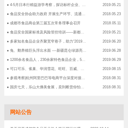
4-5月日本行精益游学考察，探访标杆企业、解析成功密码
2019.05.21
食品安全协会助力政府 开展生产环节、流通环节、餐饮环节培训会
2018.05.23
成都市食品商会第三届五次常务理事会召开
2018.05.11
食品安全国家标准及风险管控培训——新都站、广汉站、简阳站
2019.05.21
多家知名食品企业齐聚宽窄巷子，助力“2019食品安全宣传周”
2019.06.20
兔、鹅养殖巨头浮出水面 ----新疆昆仑绿源亮相成都餐饮供应链展 引领绿色食材新高度
2019.06.28
1200余名食品人，230余家特色食品企业，50余家新零售平台齐聚成都“搞事情”！
2019.06.29
可口可乐、雀巢、华润雪花、旺旺、百威、青岛啤酒，销售过亿的经销商等齐聚上海，只为2019中国快消品大会！
2019.08.15
参观考察|杭州阿里巴巴等电商平台深度对接，仅剩3个名额！
2018.08.31
国庆七天，乐山大佛美食展，卖到断货你怕了吗？
2018.08.31
智慧计算时代来临，西门子助力传统产业数字化转型升级！
2018.09.07
成都市食品商协会9月活动汇总
2018.10.12
网站公告
志宏印务灾后复产暨十五周年感恩答谢会
2018.10.19
广汉市VOCs治理现场会在广汉市金星彩印包装有限公司隆重举行！
2018.11.15