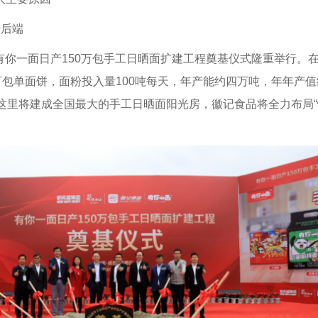
产后端
日，有你一面日产150万包手工日晒面扩建工程奠基仪式隆重举行。
万包单面饼，面粉投入量100吨每天，年产能约四万吨，年年产值约
，这里将建成全国最大的手工日晒面阳光房，徽记食品将全力布局