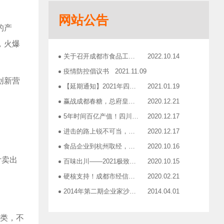
志宏印务灾后复产暨十五周年感恩答谢会
2018.10.19
网站公告
广汉市VOCs治理现场会在广汉市金星彩印包装有限公司隆重举行！
2018.11.15
的产
企业如何用低成本做营销——成都市食品商会企业家沙龙活动
2018.11.16
，火爆
2019糖酒会，100大创新产品发布会在蓉举行
2019.03.25
关于召开成都市食品工业协会第三届三次理事会的通知
2022.10.14
成都市食品商会第三届七次常务理事会顺利举行
2019.05.21
疫情防控倡议书
2021.11.09
创新营
【延期通知】2021年四川食品行业年会
2021.01.19
赢战成都春糖，总府皇冠是您最正确的选择！
2020.12.21
5年时间百亿产值！四川食品行业「十亿俱乐部」合伙人招募！
2020.12.17
进击的路上锐不可当，千亿级资源扬帆赋能！电商启航班招募啦！
2020.12.17
食品企业到杭州取经，爆品打造的必经之路
2020.10.16
计卖出
百味出川——2021极致爆品打造之旅报名开启
2020.10.15
硬核支持！成都市经信局出台有效应对疫情稳定经济运行20条政策措施工业和信息化类项目申报指南！
2020.02.21
2014年第二期企业家沙龙活动通知
2014.04.01
找代加工有利乐类型纸包装，易拉罐或PET塑瓶的企业
2014.04.02
品类，不
关于发布成都市食品商会合作单位信息一览表的通知
2014.06.30