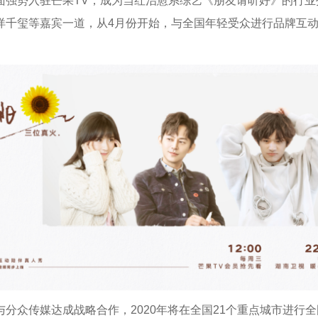
面强势入驻芒果TV，成为当红治愈系综艺《朋友请听好》的行业
烊千玺等嘉宾一道，从4月份开始，与全国年轻受众进行品牌互
分众传媒达成战略合作，2020年将在全国21个重点城市进行