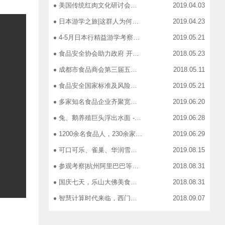
美国传统红肉文化研讨会在蓉召开
2019.04.03
日本游学之旅|这群人为何引得7-11总部5大高管集团出动
2019.04.23
4-5月日本行精益游学考察，探访标杆企业、解析成功密码
2019.05.21
食品安全协会助力政府 开展生产环节、流通环节、餐饮环节培训会
2018.05.23
成都市食品商会第三届五次常务理事会召开
2018.05.11
食品安全国家标准及风险管控培训——新都站、广汉站、简阳站
2019.05.21
多家知名食品企业齐聚宽窄巷子，助力“2019食品安全宣传周”
2019.06.20
兔、鹅养殖巨头浮出水面 ----新疆昆仑绿源亮相成都餐饮供应链展 引领绿色食材新高度
2019.06.28
1200余名食品人，230余家特色食品企业，50余家新零售平台齐聚成都“搞事情”！
2019.06.29
可口可乐、雀巢、华润雪花、旺旺、百威、青岛啤酒，销售过亿的经销商等齐聚上海，只为2019中国快消品大会！
2019.08.15
参观考察|杭州阿里巴巴等电商平台深度对接，仅剩3个名额！
2018.08.31
国庆七天，乐山大佛美食展，卖到断货你怕了吗？
2018.08.31
智慧计算时代来临，西门子助力传统产业数字化转型升级！
2018.09.07
成都市食品商协会9月活动汇总
2018.10.12