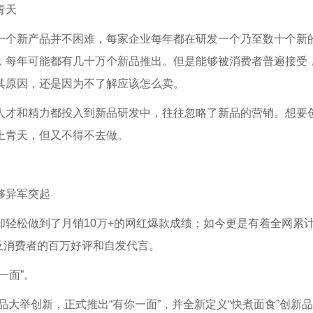
青天
一个新产品并不困难，每家企业每年都在研发一个乃至数十个新
，每年可能都有几十万个新品推出。但是能够被消费者普遍接受
其原因，还是因为不了解应该怎么卖。
人才和精力都投入到新品研发中，往往忽略了新品的营销。想要
上青天，但又不得不去做。
够异军突起
却轻松做到了月销10万+的网红爆款成绩；如今更是有着全网累
以及消费者的百万好评和自发代言。
一面”。
食品大举创新，正式推出“有你一面”，并全新定义“快煮面食”创新