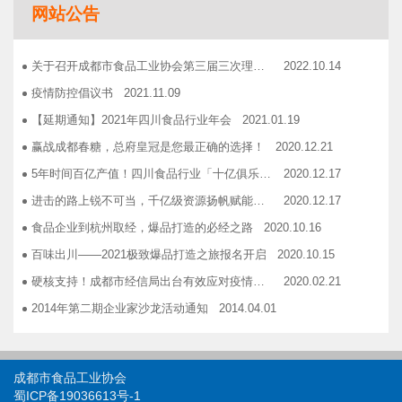
网站公告
志宏印务灾后复产暨十五周年感恩答谢会
2018.10.19
广汉市VOCs治理现场会在广汉市金星彩印包装有限公司隆重举行！
2018.11.15
关于召开成都市食品工业协会第三届三次理事会的通知
2022.10.14
企业如何用低成本做营销——成都市食品商会企业家沙龙活动
2018.11.16
疫情防控倡议书
2021.11.09
2019糖酒会，100大创新产品发布会在蓉举行
2019.03.25
【延期通知】2021年四川食品行业年会
2021.01.19
成都市食品商会第三届七次常务理事会顺利举行
2019.05.21
赢战成都春糖，总府皇冠是您最正确的选择！
2020.12.21
5年时间百亿产值！四川食品行业「十亿俱乐部」合伙人招募！
2020.12.17
进击的路上锐不可当，千亿级资源扬帆赋能！电商启航班招募啦！
2020.12.17
食品企业到杭州取经，爆品打造的必经之路
2020.10.16
百味出川——2021极致爆品打造之旅报名开启
2020.10.15
硬核支持！成都市经信局出台有效应对疫情稳定经济运行20条政策措施工业和信息化类项目申报指南！
2020.02.21
2014年第二期企业家沙龙活动通知
2014.04.01
找代加工有利乐类型纸包装，易拉罐或PET塑瓶的企业
2014.04.02
关于发布成都市食品商会合作单位信息一览表的通知
2014.06.30
成都市食品工业协会
关于开展品牌设计援助活动的通知
2014.12.03
蜀ICP备19036613号-1