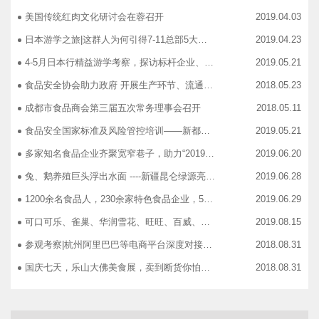
美国传统红肉文化研讨会在蓉召开
2019.04.03
日本游学之旅|这群人为何引得7-11总部5大高管集团出动
2019.04.23
4-5月日本行精益游学考察，探访标杆企业、解析成功密码
2019.05.21
食品安全协会助力政府 开展生产环节、流通环节、餐饮环节培训会
2018.05.23
成都市食品商会第三届五次常务理事会召开
2018.05.11
食品安全国家标准及风险管控培训——新都站、广汉站、简阳站
2019.05.21
多家知名食品企业齐聚宽窄巷子，助力“2019食品安全宣传周”
2019.06.20
兔、鹅养殖巨头浮出水面 ----新疆昆仑绿源亮相成都餐饮供应链展 引领绿色食材新高度
2019.06.28
1200余名食品人，230余家特色食品企业，50余家新零售平台齐聚成都“搞事情”！
2019.06.29
可口可乐、雀巢、华润雪花、旺旺、百威、青岛啤酒，销售过亿的经销商等齐聚上海，只为2019中国快消品大会！
2019.08.15
参观考察|杭州阿里巴巴等电商平台深度对接，仅剩3个名额！
2018.08.31
国庆七天，乐山大佛美食展，卖到断货你怕了吗？
2018.08.31
智慧计算时代来临，西门子助力传统产业数字化转型升级！
2018.09.07
成都市食品商协会9月活动汇总
2018.10.12