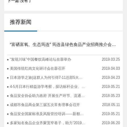
下一篇:没有了
推荐新闻
“富硒富氧、生态筠连” 筠连县绿色食品产业招商推介会圆满举行
“发现川味”中国餐饮高峰论坛在蓉举办
2019.03.25
美国传统红肉文化研讨会在蓉召开
2019.04.03
日本游学之旅|这群人为何引得7-11总部5大高管集团出动
2019.04.23
4-5月日本行精益游学考察，探访标杆企业、解析成功密码
2019.05.21
食品安全协会助力政府 开展生产环节、流通环节、餐饮环节培训会
2018.05.23
成都市食品商会第三届五次常务理事会召开
2018.05.11
食品安全国家标准及风险管控培训——新都站、广汉站、简阳站
2019.05.21
多家知名食品企业齐聚宽窄巷子，助力“2019食品安全宣传周”
2019.06.20