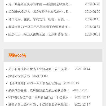
兔、鹅养殖巨头浮出水面 ----新疆昆仑绿源亮相成都餐饮供应链展 引领绿色食材新高度
2019.06.28
1200余名食品人，230余家特色食品企业，50余家新零售平台齐聚成都“搞事情”！
2019.06.29
可口可乐、雀巢、华润雪花、旺旺、百威、青岛啤酒，销售过亿的经销商等齐聚上海，只为2019中国快消品大会！
2019.08.15
参观考察|杭州阿里巴巴等电商平台深度对接，仅剩3个名额！
2018.08.31
国庆七天，乐山大佛美食展，卖到断货你怕了吗？
2018.08.31
智慧计算时代来临，西门子助力传统产业数字化转型升级！
2018.09.07
成都市食品商协会9月活动汇总
2018.10.12
网站公告
志宏印务灾后复产暨十五周年感恩答谢会
2018.10.19
广汉市VOCs治理现场会在广汉市金星彩印包装有限公司隆重举行！
2018.11.15
关于召开成都市食品工业协会第三届三次理事会的通知
2022.10.14
企业如何用低成本做营销——成都市食品商会企业家沙龙活动
2018.11.16
疫情防控倡议书
2021.11.09
2019糖酒会，100大创新产品发布会在蓉举行
2019.03.25
【延期通知】2021年四川食品行业年会
2021.01.19
成都市食品商会第三届七次常务理事会顺利举行
2019.05.21
赢战成都春糖，总府皇冠是您最正确的选择！
2020.12.21
5年时间百亿产值！四川食品行业「十亿俱乐部」合伙人招募！
2020.12.17
进击的路上锐不可当，千亿级资源扬帆赋能！电商启航班招募啦！
2020.12.17