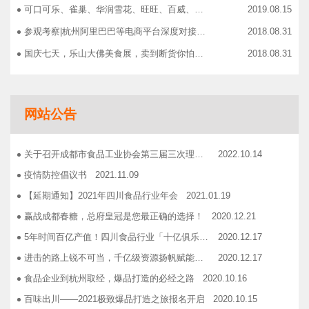
可口可乐、雀巢、华润雪花、旺旺、百威、青岛啤酒，销售过亿的经销商等齐聚上海，只为2019中国快消品大会！
2019.08.15
参观考察|杭州阿里巴巴等电商平台深度对接，仅剩3个名额！
2018.08.31
国庆七天，乐山大佛美食展，卖到断货你怕了吗？
2018.08.31
智慧计算时代来临，西门子助力传统产业数字化转型升级！
2018.09.07
成都市食品商协会9月活动汇总
2018.10.12
网站公告
志宏印务灾后复产暨十五周年感恩答谢会
2018.10.19
广汉市VOCs治理现场会在广汉市金星彩印包装有限公司隆重举行！
2018.11.15
关于召开成都市食品工业协会第三届三次理事会的通知
2022.10.14
企业如何用低成本做营销——成都市食品商会企业家沙龙活动
2018.11.16
疫情防控倡议书
2021.11.09
2019糖酒会，100大创新产品发布会在蓉举行
2019.03.25
【延期通知】2021年四川食品行业年会
2021.01.19
成都市食品商会第三届七次常务理事会顺利举行
2019.05.21
赢战成都春糖，总府皇冠是您最正确的选择！
2020.12.21
5年时间百亿产值！四川食品行业「十亿俱乐部」合伙人招募！
2020.12.17
进击的路上锐不可当，千亿级资源扬帆赋能！电商启航班招募啦！
2020.12.17
食品企业到杭州取经，爆品打造的必经之路
2020.10.16
百味出川——2021极致爆品打造之旅报名开启
2020.10.15