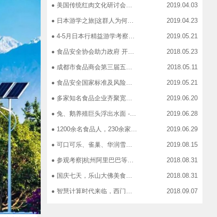
美国传统红肉文化研讨会在蓉召开
2019.04.03
日本游学之旅|这群人为何引得7-11总部5大高管集团出动
2019.04.23
4-5月日本行精益游学考察，探访标杆企业、解析成功密码
2019.05.21
食品安全协会助力政府 开展生产环节、流通环节、餐饮环节培训会
2018.05.23
成都市食品商会第三届五次常务理事会召开
2018.05.11
食品安全国家标准及风险管控培训——新都站、广汉站、简阳站
2019.05.21
多家知名食品企业齐聚宽窄巷子，助力“2019食品安全宣传周”
2019.06.20
兔、鹅养殖巨头浮出水面 ----新疆昆仑绿源亮相成都餐饮供应链展 引领绿色食材新高度
2019.06.28
1200余名食品人，230余家特色食品企业，50余家新零售平台齐聚成都“搞事情”！
2019.06.29
可口可乐、雀巢、华润雪花、旺旺、百威、青岛啤酒，销售过亿的经销商等齐聚上海，只为2019中国快消品大会！
2019.08.15
参观考察|杭州阿里巴巴等电商平台深度对接，仅剩3个名额！
2018.08.31
国庆七天，乐山大佛美食展，卖到断货你怕了吗？
2018.08.31
智慧计算时代来临，西门子助力传统产业数字化转型升级！
2018.09.07
成都市食品商协会9月活动汇总
2018.10.12