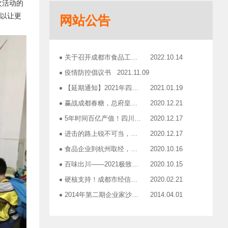
次活动的
志宏印务灾后复产暨十五周年感恩答谢会
2018.10.19
可以让更
网站公告
广汉市VOCs治理现场会在广汉市金星彩印包装有限公司隆重举行！
2018.11.15
企业如何用低成本做营销——成都市食品商会企业家沙龙活动
2018.11.16
2019糖酒会，100大创新产品发布会在蓉举行
2019.03.25
关于召开成都市食品工业协会第三届三次理事会的通知
2022.10.14
成都市食品商会第三届七次常务理事会顺利举行
2019.05.21
疫情防控倡议书
2021.11.09
【延期通知】2021年四川食品行业年会
2021.01.19
赢战成都春糖，总府皇冠是您最正确的选择！
2020.12.21
5年时间百亿产值！四川食品行业「十亿俱乐部」合伙人招募！
2020.12.17
进击的路上锐不可当，千亿级资源扬帆赋能！电商启航班招募啦！
2020.12.17
食品企业到杭州取经，爆品打造的必经之路
2020.10.16
百味出川——2021极致爆品打造之旅报名开启
2020.10.15
硬核支持！成都市经信局出台有效应对疫情稳定经济运行20条政策措施工业和信息化类项目申报指南！
2020.02.21
2014年第二期企业家沙龙活动通知
2014.04.01
找代加工有利乐类型纸包装，易拉罐或PET塑瓶的企业
2014.04.02
关于发布成都市食品商会合作单位信息一览表的通知
2014.06.30