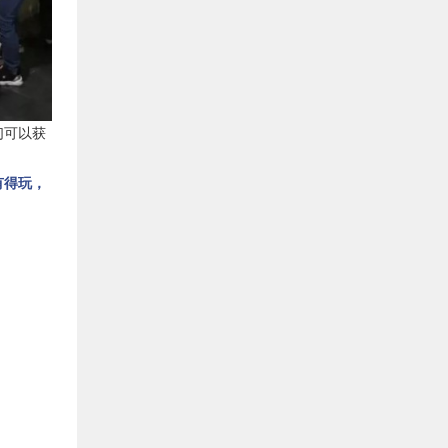
关于开展品牌设计援助活动的通知
2014.12.03
关于开展成都食品优秀品牌联合形象展播活动的 通知
2014.12.03
关于续签和新签2015年度战略合作协议的通知
2014.12.03
2014年度四川食品行业产品创新大会暨首届大学生美食节
2014.12.20
们可以获
关于组织会内企业赴俄罗斯参展考察的通知
2015.07.28
“日本6日精益游学”2.0版，精准考察不容再错过
2019.04.12
有得玩，
关于举办市场采购贸易方式 政策宣讲会的通知---国家市场采购贸易方式试点 给企业带来的红利
2019.04.23