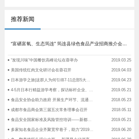
推荐新闻
“富硒富氧、生态筠连” 筠连县绿色食品产业招商推介会圆满举行
“发现川味”中国餐饮高峰论坛在蓉举办
2019.03.25
美国传统红肉文化研讨会在蓉召开
2019.04.03
日本游学之旅|这群人为何引得7-11总部5大高管集团出动
2019.04.23
4-5月日本行精益游学考察，探访标杆企业、解析成功密码
2019.05.21
食品安全协会助力政府 开展生产环节、流通环节、餐饮环节培训会
2018.05.23
成都市食品商会第三届五次常务理事会召开
2018.05.11
食品安全国家标准及风险管控培训——新都站、广汉站、简阳站
2019.05.21
多家知名食品企业齐聚宽窄巷子，助力“2019食品安全宣传周”
2019.06.20