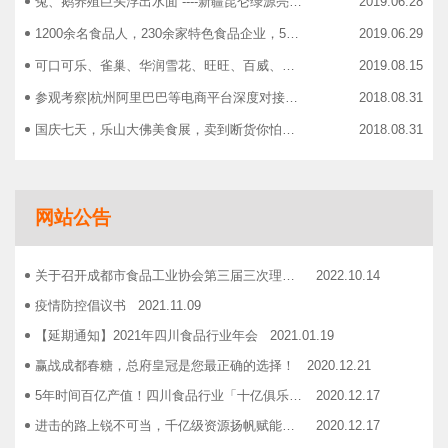
兔、鹅养殖巨头浮出水面 ----新疆昆仑绿源亮相成都餐饮供应链展 引领绿色食材新高度
2019.06.28
1200余名食品人，230余家特色食品企业，50余家新零售平台齐聚成都“搞事情”！
2019.06.29
可口可乐、雀巢、华润雪花、旺旺、百威、青岛啤酒，销售过亿的经销商等齐聚上海，只为2019中国快消品大会！
2019.08.15
参观考察|杭州阿里巴巴等电商平台深度对接，仅剩3个名额！
2018.08.31
国庆七天，乐山大佛美食展，卖到断货你怕了吗？
2018.08.31
智慧计算时代来临，西门子助力传统产业数字化转型升级！
2018.09.07
成都市食品商协会9月活动汇总
2018.10.12
网站公告
志宏印务灾后复产暨十五周年感恩答谢会
2018.10.19
广汉市VOCs治理现场会在广汉市金星彩印包装有限公司隆重举行！
2018.11.15
关于召开成都市食品工业协会第三届三次理事会的通知
2022.10.14
企业如何用低成本做营销——成都市食品商会企业家沙龙活动
2018.11.16
疫情防控倡议书
2021.11.09
2019糖酒会，100大创新产品发布会在蓉举行
2019.03.25
【延期通知】2021年四川食品行业年会
2021.01.19
成都市食品商会第三届七次常务理事会顺利举行
2019.05.21
赢战成都春糖，总府皇冠是您最正确的选择！
2020.12.21
5年时间百亿产值！四川食品行业「十亿俱乐部」合伙人招募！
2020.12.17
进击的路上锐不可当，千亿级资源扬帆赋能！电商启航班招募啦！
2020.12.17