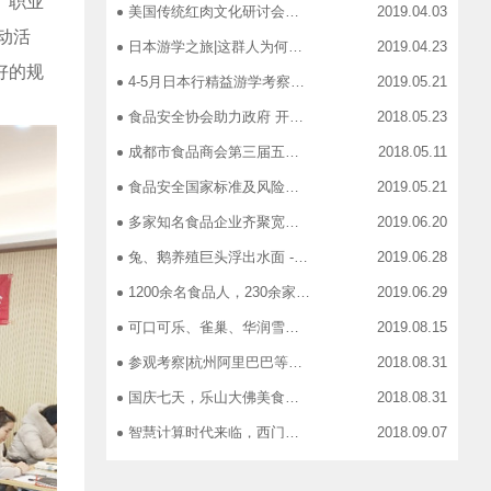
、职业
美国传统红肉文化研讨会在蓉召开
2019.04.03
动活
日本游学之旅|这群人为何引得7-11总部5大高管集团出动
2019.04.23
好的规
4-5月日本行精益游学考察，探访标杆企业、解析成功密码
2019.05.21
食品安全协会助力政府 开展生产环节、流通环节、餐饮环节培训会
2018.05.23
成都市食品商会第三届五次常务理事会召开
2018.05.11
食品安全国家标准及风险管控培训——新都站、广汉站、简阳站
2019.05.21
多家知名食品企业齐聚宽窄巷子，助力“2019食品安全宣传周”
2019.06.20
兔、鹅养殖巨头浮出水面 ----新疆昆仑绿源亮相成都餐饮供应链展 引领绿色食材新高度
2019.06.28
1200余名食品人，230余家特色食品企业，50余家新零售平台齐聚成都“搞事情”！
2019.06.29
可口可乐、雀巢、华润雪花、旺旺、百威、青岛啤酒，销售过亿的经销商等齐聚上海，只为2019中国快消品大会！
2019.08.15
参观考察|杭州阿里巴巴等电商平台深度对接，仅剩3个名额！
2018.08.31
国庆七天，乐山大佛美食展，卖到断货你怕了吗？
2018.08.31
智慧计算时代来临，西门子助力传统产业数字化转型升级！
2018.09.07
成都市食品商协会9月活动汇总
2018.10.12