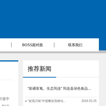
BOSS面对面
联系我们
推荐新闻
“富硒富氧、生态筠连” 筠连县绿色食品产业招商推介会圆满举行
川省中
“发现川味”中国餐饮高峰论坛在蓉举办
2019.03.25