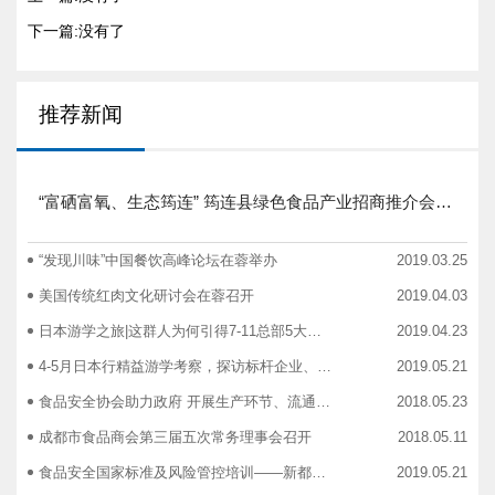
下一篇:没有了
推荐新闻
“富硒富氧、生态筠连” 筠连县绿色食品产业招商推介会圆满举行
“发现川味”中国餐饮高峰论坛在蓉举办
2019.03.25
美国传统红肉文化研讨会在蓉召开
2019.04.03
日本游学之旅|这群人为何引得7-11总部5大高管集团出动
2019.04.23
4-5月日本行精益游学考察，探访标杆企业、解析成功密码
2019.05.21
食品安全协会助力政府 开展生产环节、流通环节、餐饮环节培训会
2018.05.23
成都市食品商会第三届五次常务理事会召开
2018.05.11
食品安全国家标准及风险管控培训——新都站、广汉站、简阳站
2019.05.21