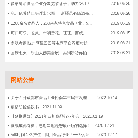
多家知名食品企业齐聚宽窄巷子，助力“2019食品安全宣传周”
2019.06.20
兔、鹅养殖巨头浮出水面 ----新疆昆仑绿源亮相成都餐饮供应链展 引领绿色食材新高度
2019.06.28
1200余名食品人，230余家特色食品企业，50余家新零售平台齐聚成都“搞事情”！
2019.06.29
可口可乐、雀巢、华润雪花、旺旺、百威、青岛啤酒，销售过亿的经销商等齐聚上海，只为2019中国快消品大会！
2019.08.15
参观考察|杭州阿里巴巴等电商平台深度对接，仅剩3个名额！
2018.08.31
国庆七天，乐山大佛美食展，卖到断货你怕了吗？
2018.08.31
智慧计算时代来临，西门子助力传统产业数字化转型升级！
2018.09.07
成都市食品商协会9月活动汇总
2018.10.12
网站公告
志宏印务灾后复产暨十五周年感恩答谢会
2018.10.19
广汉市VOCs治理现场会在广汉市金星彩印包装有限公司隆重举行！
2018.11.15
关于召开成都市食品工业协会第三届三次理事会的通知
2022.10.14
企业如何用低成本做营销——成都市食品商会企业家沙龙活动
2018.11.16
疫情防控倡议书
2021.11.09
2019糖酒会，100大创新产品发布会在蓉举行
2019.03.25
【延期通知】2021年四川食品行业年会
2021.01.19
成都市食品商会第三届七次常务理事会顺利举行
2019.05.21
赢战成都春糖，总府皇冠是您最正确的选择！
2020.12.21
5年时间百亿产值！四川食品行业「十亿俱乐部」合伙人招募！
2020.12.17