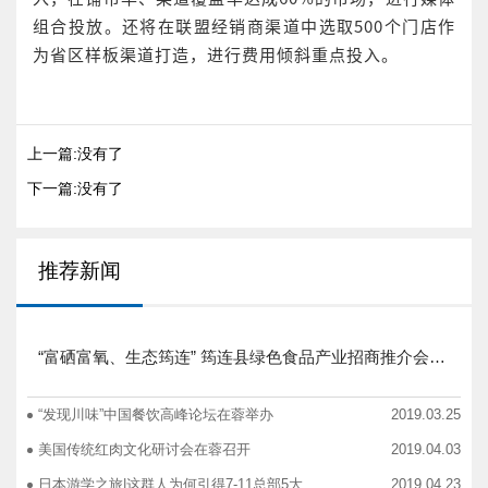
组合投放。还将在联盟经销商渠道中选取500个门店作
为省区样板渠道打造，进行费用倾斜重点投入。
上一篇:没有了
下一篇:没有了
推荐新闻
“富硒富氧、生态筠连” 筠连县绿色食品产业招商推介会圆满举行
“发现川味”中国餐饮高峰论坛在蓉举办
2019.03.25
美国传统红肉文化研讨会在蓉召开
2019.04.03
日本游学之旅|这群人为何引得7-11总部5大高管集团出动
2019.04.23