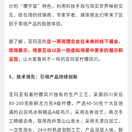
计的“檬宇宙”特色，利用科技手段与现实世界映射交
互，给在场的经销商、专家学者、媒体朋友们带来了区
别于常规产品的极致体验。
据了解，亚玛亚的
这一表现理念会在未来的线下展会、
现场展示、场景互动以及一些虚拟场景中更多的展示和
呈现
，让大家看到不一样的亚玛亚柠檬凤爪。
5、技术领先：引领产品持续创新
亚玛亚有着柠檬凤爪独有的生产工艺，采摘四川安岳
80-200克新鲜尤力克A级柠檬，严选40-50克个大且饱
满的白羽鸡冰鲜精品A级鸡爪，采用去骨技艺，两次手
工精细去骨，取用西岭雪山山泉水，采用无漂白加工，
一次性泡水，24小时熟卤泡制工艺，产品深层入味，鲜