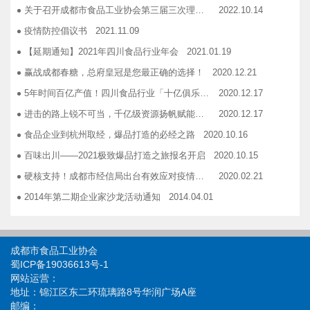
关于召开成都市食品工业协会第三届三次理事会的通知
2022.10.14
企业如何用低成本做营销——成都市食品商会企业家沙龙活动
2018.11.16
疫情防控倡议书
2021.11.09
2019糖酒会，100大创新产品发布会在蓉举行
2019.03.25
【延期通知】2021年四川食品行业年会
2021.01.19
成都市食品商会第三届七次常务理事会顺利举行
2019.05.21
赢战成都春糖，总府皇冠是您最正确的选择！
2020.12.21
5年时间百亿产值！四川食品行业「十亿俱乐部」合伙人招募！
2020.12.17
进击的路上锐不可当，千亿级资源扬帆赋能！电商启航班招募啦！
2020.12.17
食品企业到杭州取经，爆品打造的必经之路
2020.10.16
百味出川——2021极致爆品打造之旅报名开启
2020.10.15
硬核支持！成都市经信局出台有效应对疫情稳定经济运行20条政策措施工业和信息化类项目申报指南！
2020.02.21
2014年第二期企业家沙龙活动通知
2014.04.01
找代加工有利乐类型纸包装，易拉罐或PET塑瓶的企业
2014.04.02
关于发布成都市食品商会合作单位信息一览表的通知
2014.06.30
成都市食品工业协会
关于开展品牌设计援助活动的通知
2014.12.03
蜀ICP备19036613号-1
网站运营：
关于开展成都食品优秀品牌联合形象展播活动的 通知
2014.12.03
地址：锦江区东二环琉璃路8号华润广场A座
关于续签和新签2015年度战略合作协议的通知
2014.12.03
邮编：