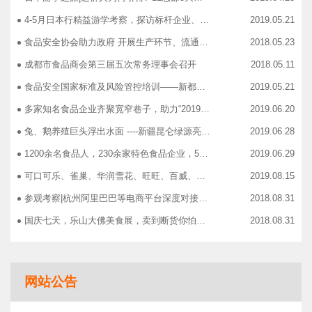
4-5月日本行精益游学考察，探访标杆企业、解析成功密码
2019.05.21
食品安全协会助力政府 开展生产环节、流通环节、餐饮环节培训会
2018.05.23
成都市食品商会第三届五次常务理事会召开
2018.05.11
食品安全国家标准及风险管控培训——新都站、广汉站、简阳站
2019.05.21
多家知名食品企业齐聚宽窄巷子，助力“2019食品安全宣传周”
2019.06.20
兔、鹅养殖巨头浮出水面 ----新疆昆仑绿源亮相成都餐饮供应链展 引领绿色食材新高度
2019.06.28
1200余名食品人，230余家特色食品企业，50余家新零售平台齐聚成都“搞事情”！
2019.06.29
可口可乐、雀巢、华润雪花、旺旺、百威、青岛啤酒，销售过亿的经销商等齐聚上海，只为2019中国快消品大会！
2019.08.15
参观考察|杭州阿里巴巴等电商平台深度对接，仅剩3个名额！
2018.08.31
国庆七天，乐山大佛美食展，卖到断货你怕了吗？
2018.08.31
智慧计算时代来临，西门子助力传统产业数字化转型升级！
2018.09.07
成都市食品商协会9月活动汇总
2018.10.12
网站公告
志宏印务灾后复产暨十五周年感恩答谢会
2018.10.19
广汉市VOCs治理现场会在广汉市金星彩印包装有限公司隆重举行！
2018.11.15