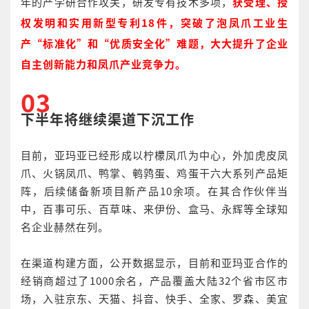
年的产学研合作攻关，研发专有技术多项，
获受理、授
权发明和实用新型专利18件，突破了泡凤爪工业生
产“标准化”和“优质安全化”难题，大大提升了企业
自主创新能力和凤爪产业竞争力。
03
下半年将继续渠道下沉工作
目前，亚玛亚已经形成以柠檬凤爪为中心，外加虎皮凤
爪、火锅凤爪、鸭掌、鹌鹑蛋、鸡蛋干六大系列产品矩
阵，后续储备新项目新产品10余项。在其合作伙伴当
中，百事可乐、百草味、来伊份、盒马、永辉等全球知
名企业赫然在列。
在渠道构建方面，公开数据显示，目前和亚玛亚合作的
经销商超过了1000余名，产品覆盖大陆32个省市区市
场，入驻京东、天猫、抖音、快手、全家、罗森、美宜