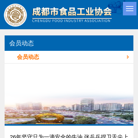
会员动态
会员动态
26年坚守只为一滴安全的牛油 张兵兵捍卫舌尖上