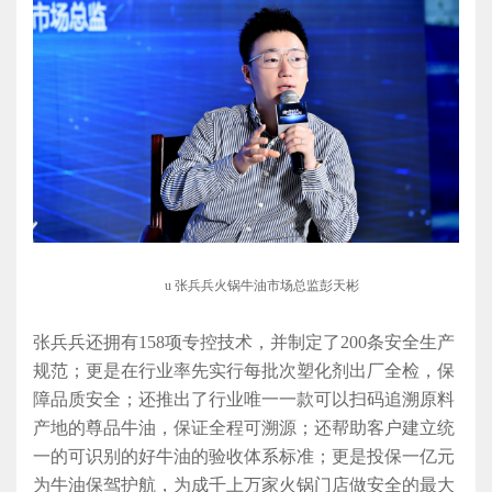
u
张兵兵火锅牛油市场总监彭天彬
张兵兵还
拥有
158项专控技术，并
制定了
200条安全生产
规范；更是在
行业
率先
实行
每批次
塑化剂
出厂全
检
，
保
障品质安全；还推出了
行业
唯一一款
可以扫码追溯原料
产地的尊品牛油
，
保证全程可溯源
；
还
帮助
客户
建立统
一的可识别的好牛油的验收体系标准
；
更是投保一亿元
为牛油保驾护航，
为成千上万家火锅门店做安全的最大