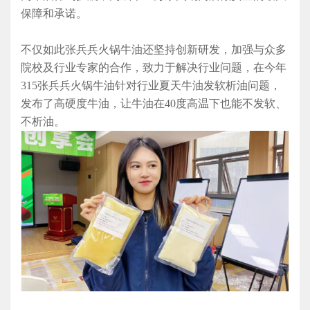
保障和承诺
。
不仅如此张兵兵火锅牛油还坚持创新研发，加强与众多
院校及行业专家的合作，致力于解决行业问题，
在今年
315张兵兵火锅牛油
针对行业夏天牛油发软
析油
问题
，
发布了高硬度牛油，让牛油在
40度高温下也能不发软、
不析油。