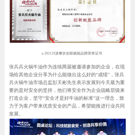
u
2021
川派餐饮创新赋能品牌荣誉证书
张兵兵火锅牛油作为连续两届被邀请参加的企业，在现
场给其他企业分享为什么能做出这么好的
“成绩”，张兵
兵火锅牛油市场总监彭天彬先生表示
发展到今天
最为重
要
的是对安全的坚持，
他们将
安全作为企业战略层级来
打造企业
，
坚守
“安全才是好牛油的标准”这一理念，致
力于为客户带来优质安全的产品，
希望能推进行业共同
发展
。