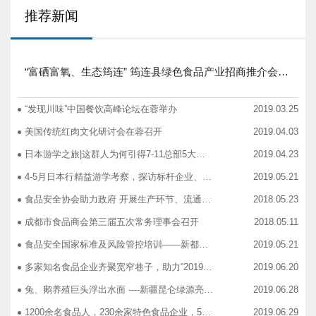
推荐新闻
“富硒富氧、生态筠连” 筠连县绿色食品产业招商推介会圆满举行
“发现川味”中国餐饮高峰论坛在蓉举办
2019.03.25
美国传统红肉文化研讨会在蓉召开
2019.04.03
日本游学之旅|这群人为何引得7-11总部5大高管集团出动
2019.04.23
4-5月日本行精益游学考察，探访标杆企业、解析成功密码
2019.05.21
食品安全协会助力政府 开展生产环节、流通环节、餐饮环节培训会
2018.05.23
成都市食品商会第三届五次常务理事会召开
2018.05.11
食品安全国家标准及风险管控培训——新都站、广汉站、简阳站
2019.05.21
多家知名食品企业齐聚宽窄巷子，助力“2019食品安全宣传周”
2019.06.20
兔、鹅养殖巨头浮出水面 ----新疆昆仑绿源亮相成都餐饮供应链展 引领绿色食材新高度
2019.06.28
1200余名食品人，230余家特色食品企业，50余家新零售平台齐聚成都“搞事情”！
2019.06.29