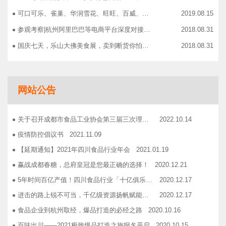
可口可乐、雀巢、华润雪花、旺旺、百威、青岛啤酒，销售过亿的经销商等齐聚上海，只为2019中国快消品大会！
2019.08.15
参观考察|杭州阿里巴巴等电商平台深度对接，仅剩3个名额！
2018.08.31
国庆七天，乐山大佛美食展，卖到断货你怕了吗？
2018.08.31
智慧计算时代来临，西门子助力传统产业数字化转型升级！
2018.09.07
成都市食品商协会9月活动汇总
2018.10.12
网站公告
志宏印务灾后复产暨十五周年感恩答谢会
2018.10.19
广汉市VOCs治理现场会在广汉市金星彩印包装有限公司隆重举行！
2018.11.15
关于召开成都市食品工业协会第三届三次理事会的通知
2022.10.14
企业如何用低成本做营销——成都市食品商会企业家沙龙活动
2018.11.16
疫情防控倡议书
2021.11.09
2019糖酒会，100大创新产品发布会在蓉举行
2019.03.25
【延期通知】2021年四川食品行业年会
2021.01.19
成都市食品商会第三届七次常务理事会顺利举行
2019.05.21
赢战成都春糖，总府皇冠是您最正确的选择！
2020.12.21
5年时间百亿产值！四川食品行业「十亿俱乐部」合伙人招募！
2020.12.17
进击的路上锐不可当，千亿级资源扬帆赋能！电商启航班招募啦！
2020.12.17
食品企业到杭州取经，爆品打造的必经之路
2020.10.16
百味出川——2021极致爆品打造之旅报名开启
2020.10.15