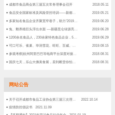
成都市食品商会第三届五次常务理事会召开
2018.05.11
食品安全国家标准及风险管控培训——新都站、广汉站、简阳站
2019.05.21
多家知名食品企业齐聚宽窄巷子，助力“2019食品安全宣传周”
2019.06.20
兔、鹅养殖巨头浮出水面 ----新疆昆仑绿源亮相成都餐饮供应链展 引领绿色食材新高度
2019.06.28
1200余名食品人，230余家特色食品企业，50余家新零售平台齐聚成都“搞事情”！
2019.06.29
可口可乐、雀巢、华润雪花、旺旺、百威、青岛啤酒，销售过亿的经销商等齐聚上海，只为2019中国快消品大会！
2019.08.15
参观考察|杭州阿里巴巴等电商平台深度对接，仅剩3个名额！
2018.08.31
国庆七天，乐山大佛美食展，卖到断货你怕了吗？
2018.08.31
智慧计算时代来临，西门子助力传统产业数字化转型升级！
2018.09.07
成都市食品商协会9月活动汇总
2018.10.12
网站公告
志宏印务灾后复产暨十五周年感恩答谢会
2018.10.19
广汉市VOCs治理现场会在广汉市金星彩印包装有限公司隆重举行！
2018.11.15
关于召开成都市食品工业协会第三届三次理事会的通知
2022.10.14
企业如何用低成本做营销——成都市食品商会企业家沙龙活动
2018.11.16
疫情防控倡议书
2021.11.09
2019糖酒会，100大创新产品发布会在蓉举行
2019.03.25
【延期通知】2021年四川食品行业年会
2021.01.19