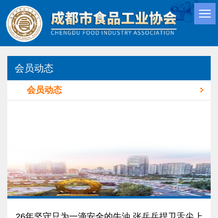
会员动态
会员动态
26年坚守只为一滴安全的牛油 张兵兵捍卫舌尖上