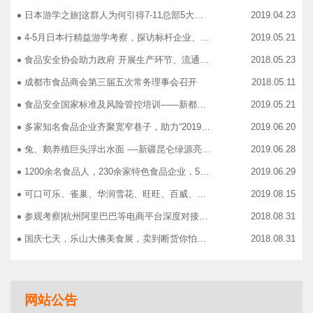
日本游学之旅|这群人为何引得7-11总部5大高管集团出动
2019.04.23
4-5月日本行精益游学考察，探访标杆企业、解析成功密码
2019.05.21
食品安全协会助力政府 开展生产环节、流通环节、餐饮环节培训会
2018.05.23
成都市食品商会第三届五次常务理事会召开
2018.05.11
食品安全国家标准及风险管控培训——新都站、广汉站、简阳站
2019.05.21
多家知名食品企业齐聚宽窄巷子，助力“2019食品安全宣传周”
2019.06.20
兔、鹅养殖巨头浮出水面 ----新疆昆仑绿源亮相成都餐饮供应链展 引领绿色食材新高度
2019.06.28
1200余名食品人，230余家特色食品企业，50余家新零售平台齐聚成都“搞事情”！
2019.06.29
可口可乐、雀巢、华润雪花、旺旺、百威、青岛啤酒，销售过亿的经销商等齐聚上海，只为2019中国快消品大会！
2019.08.15
参观考察|杭州阿里巴巴等电商平台深度对接，仅剩3个名额！
2018.08.31
国庆七天，乐山大佛美食展，卖到断货你怕了吗？
2018.08.31
智慧计算时代来临，西门子助力传统产业数字化转型升级！
2018.09.07
成都市食品商协会9月活动汇总
2018.10.12
网站公告
志宏印务灾后复产暨十五周年感恩答谢会
2018.10.19