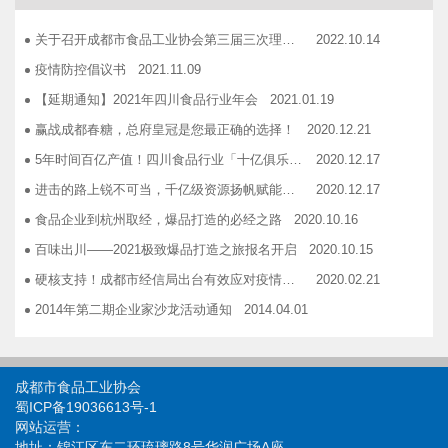
广汉市VOCs治理现场会在广汉市金星彩印包装有限公司隆重举行！
2018.11.15
关于召开成都市食品工业协会第三届三次理事会的通知
2022.10.14
企业如何用低成本做营销——成都市食品商会企业家沙龙活动
2018.11.16
疫情防控倡议书
2021.11.09
2019糖酒会，100大创新产品发布会在蓉举行
2019.03.25
【延期通知】2021年四川食品行业年会
2021.01.19
成都市食品商会第三届七次常务理事会顺利举行
2019.05.21
赢战成都春糖，总府皇冠是您最正确的选择！
2020.12.21
5年时间百亿产值！四川食品行业「十亿俱乐部」合伙人招募！
2020.12.17
进击的路上锐不可当，千亿级资源扬帆赋能！电商启航班招募啦！
2020.12.17
食品企业到杭州取经，爆品打造的必经之路
2020.10.16
百味出川——2021极致爆品打造之旅报名开启
2020.10.15
硬核支持！成都市经信局出台有效应对疫情稳定经济运行20条政策措施工业和信息化类项目申报指南！
2020.02.21
2014年第二期企业家沙龙活动通知
2014.04.01
找代加工有利乐类型纸包装，易拉罐或PET塑瓶的企业
2014.04.02
关于发布成都市食品商会合作单位信息一览表的通知
2014.06.30
成都市食品工业协会
关于开展品牌设计援助活动的通知
2014.12.03
蜀ICP备19036613号-1
网站运营：
关于开展成都食品优秀品牌联合形象展播活动的 通知
2014.12.03
地址：锦江区东二环琉璃路8号华润广场A座