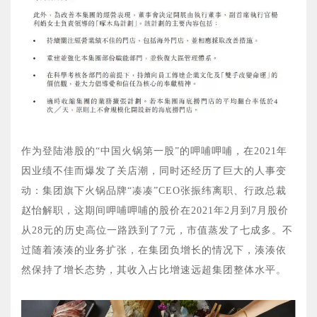
作为登陆港股的“中国火锅第一股”的呷哺呷哺，在2021年
因业绩不佳而爆发了关店潮，同时还经历了巨大的人事变
动：集团旗下火锅品牌“凑凑”CEO张振纬离职、行政总裁
赵怡解职，这期间呷哺呷哺的股价在2021年2月到7月股价
从28元的历史高位一路跌到了7元，市值蒸发了七成多。不
过随着湊湊的业务扩张，在集团负增长的情况下，湊湊依
然保持了增长态势，其收入占比增速远超集团整体水平。