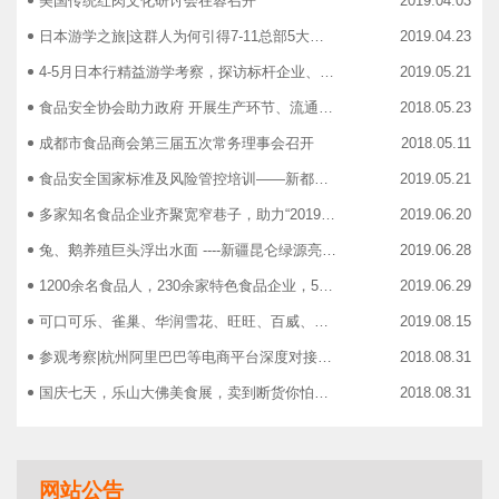
美国传统红肉文化研讨会在蓉召开
2019.04.03
日本游学之旅|这群人为何引得7-11总部5大高管集团出动
2019.04.23
4-5月日本行精益游学考察，探访标杆企业、解析成功密码
2019.05.21
食品安全协会助力政府 开展生产环节、流通环节、餐饮环节培训会
2018.05.23
成都市食品商会第三届五次常务理事会召开
2018.05.11
食品安全国家标准及风险管控培训——新都站、广汉站、简阳站
2019.05.21
多家知名食品企业齐聚宽窄巷子，助力“2019食品安全宣传周”
2019.06.20
兔、鹅养殖巨头浮出水面 ----新疆昆仑绿源亮相成都餐饮供应链展 引领绿色食材新高度
2019.06.28
1200余名食品人，230余家特色食品企业，50余家新零售平台齐聚成都“搞事情”！
2019.06.29
可口可乐、雀巢、华润雪花、旺旺、百威、青岛啤酒，销售过亿的经销商等齐聚上海，只为2019中国快消品大会！
2019.08.15
参观考察|杭州阿里巴巴等电商平台深度对接，仅剩3个名额！
2018.08.31
国庆七天，乐山大佛美食展，卖到断货你怕了吗？
2018.08.31
智慧计算时代来临，西门子助力传统产业数字化转型升级！
2018.09.07
成都市食品商协会9月活动汇总
2018.10.12
网站公告