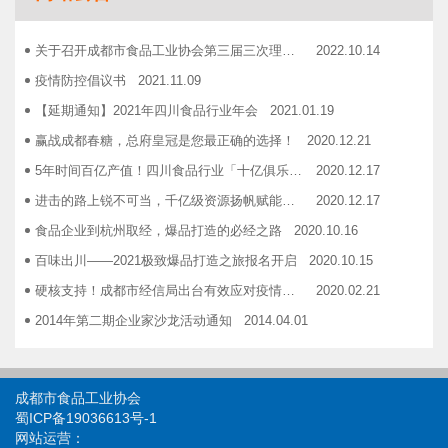
志宏印务灾后复产暨十五周年感恩答谢会
2018.10.19
广汉市VOCs治理现场会在广汉市金星彩印包装有限公司隆重举行！
2018.11.15
关于召开成都市食品工业协会第三届三次理事会的通知
2022.10.14
企业如何用低成本做营销——成都市食品商会企业家沙龙活动
2018.11.16
疫情防控倡议书
2021.11.09
2019糖酒会，100大创新产品发布会在蓉举行
2019.03.25
【延期通知】2021年四川食品行业年会
2021.01.19
成都市食品商会第三届七次常务理事会顺利举行
2019.05.21
赢战成都春糖，总府皇冠是您最正确的选择！
2020.12.21
5年时间百亿产值！四川食品行业「十亿俱乐部」合伙人招募！
2020.12.17
进击的路上锐不可当，千亿级资源扬帆赋能！电商启航班招募啦！
2020.12.17
食品企业到杭州取经，爆品打造的必经之路
2020.10.16
百味出川——2021极致爆品打造之旅报名开启
2020.10.15
硬核支持！成都市经信局出台有效应对疫情稳定经济运行20条政策措施工业和信息化类项目申报指南！
2020.02.21
2014年第二期企业家沙龙活动通知
2014.04.01
找代加工有利乐类型纸包装，易拉罐或PET塑瓶的企业
2014.04.02
关于发布成都市食品商会合作单位信息一览表的通知
2014.06.30
成都市食品工业协会
关于开展品牌设计援助活动的通知
2014.12.03
蜀ICP备19036613号-1
网站运营：
关于开展成都食品优秀品牌联合形象展播活动的 通知
2014.12.03