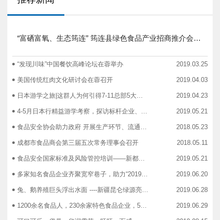
“富硒富氧、生态筠连” 筠连县绿色食品产业招商推介会圆满举行
“发现川味”中国餐饮高峰论坛在蓉举办
2019.03.25
美国传统红肉文化研讨会在蓉召开
2019.04.03
日本游学之旅|这群人为何引得7-11总部5大高管集团出动
2019.04.23
4-5月日本行精益游学考察，探访标杆企业、解析成功密码
2019.05.21
食品安全协会助力政府 开展生产环节、流通环节、餐饮环节培训会
2018.05.23
成都市食品商会第三届五次常务理事会召开
2018.05.11
食品安全国家标准及风险管控培训——新都站、广汉站、简阳站
2019.05.21
多家知名食品企业齐聚宽窄巷子，助力“2019食品安全宣传周”
2019.06.20
兔、鹅养殖巨头浮出水面 ----新疆昆仑绿源亮相成都餐饮供应链展 引领绿色食材新高度
2019.06.28
1200余名食品人，230余家特色食品企业，50余家新零售平台齐聚成都“搞事情”！
2019.06.29