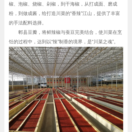
椒、泡椒、烧椒、剁椒，到干海椒，从打成面、磨成
粉，到做成酱，给打造川菜的“香辣”江山，提供了丰富
的手法配料选择。
郫县豆瓣，将鲜辣椒与蚕豆完美结合，使川菜在烹
饪的过程中，达到以“辣”制香的境界，是“川菜之魂”。