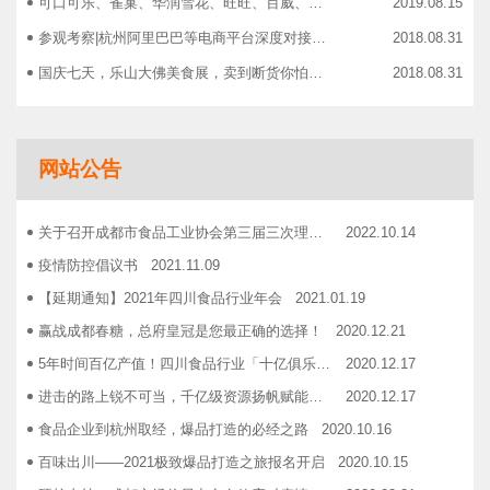
可口可乐、雀巢、华润雪花、旺旺、百威、青岛啤酒，销售过亿的经销商等齐聚上海，只为2019中国快消品大会！
2019.08.15
参观考察|杭州阿里巴巴等电商平台深度对接，仅剩3个名额！
2018.08.31
国庆七天，乐山大佛美食展，卖到断货你怕了吗？
2018.08.31
智慧计算时代来临，西门子助力传统产业数字化转型升级！
2018.09.07
成都市食品商协会9月活动汇总
2018.10.12
网站公告
志宏印务灾后复产暨十五周年感恩答谢会
2018.10.19
广汉市VOCs治理现场会在广汉市金星彩印包装有限公司隆重举行！
2018.11.15
关于召开成都市食品工业协会第三届三次理事会的通知
2022.10.14
企业如何用低成本做营销——成都市食品商会企业家沙龙活动
2018.11.16
疫情防控倡议书
2021.11.09
2019糖酒会，100大创新产品发布会在蓉举行
2019.03.25
【延期通知】2021年四川食品行业年会
2021.01.19
成都市食品商会第三届七次常务理事会顺利举行
2019.05.21
赢战成都春糖，总府皇冠是您最正确的选择！
2020.12.21
5年时间百亿产值！四川食品行业「十亿俱乐部」合伙人招募！
2020.12.17
进击的路上锐不可当，千亿级资源扬帆赋能！电商启航班招募啦！
2020.12.17
食品企业到杭州取经，爆品打造的必经之路
2020.10.16
百味出川——2021极致爆品打造之旅报名开启
2020.10.15